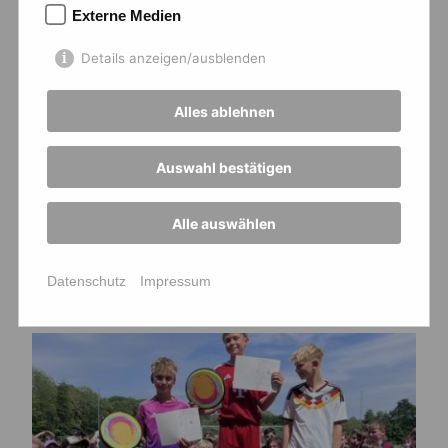
Externe Medien
Details anzeigen/ausblenden
Alles ablehnen
Auswahl bestätigen
Neu: Schulbegleithund Ylvi
Alle auswählen
Datenschutz
Impressum
Neuigkeiten