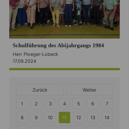
Schulführung des Abijahrgangs 1984
Herr Ploeger-Lobeck
17.09.2024
Zurück
Weiter
1
2
3
4
5
6
7
8
9
10
11
12
13
14