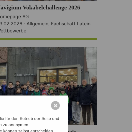
avigium Vokabelchallenge 2026
omepage AG
3.02.2026 ·
Allgemein
,
Fachschaft Latein
,
ettbewerbe
✖
e für den Betrieb der Seite und
ich zu anonymen
ie können selbst entscheiden,
ldenburger Schulschachfinale