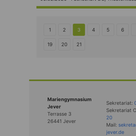
1
2
3
4
5
6
19
20
21
Mariengymnasium
Sekretariat:
Jever
Sekretariat 
Terrasse 3
20
26441 Jever
Mail:
sekret
jever.de