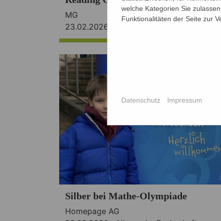
welche Kategorien Sie zulassen 
MG
Funktionalitäten der Seite zur 
23.02.2026 ·
Bibliothek
,
Wettbewerbe
Datenschutz
Impressum
Silber bei Mathe-Olympiade
Homepage AG