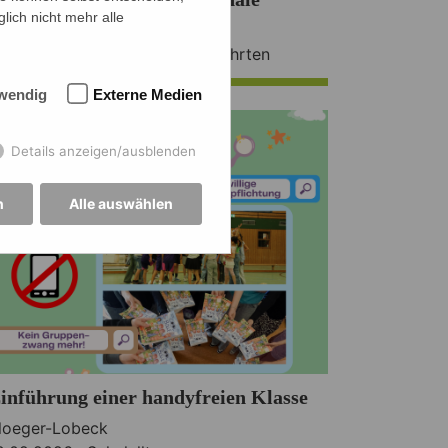
lich nicht mehr alle
err Wagner-Kyora
3.02.2026 ·
Ausfluege
,
Schulfahrten
wendig
Externe Medien
Details anzeigen/ausblenden
n
Alle auswählen
inführung einer handyfreien Klasse
loeger-Lobeck