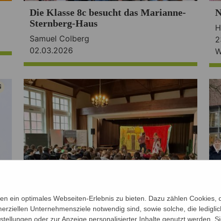
Die Klasse 8c besucht das Marianne-
N
Sternberg-Haus
H
Samuel Colberg
2
02.03.2026
W
n ein optimales Webseiten-Erlebnis zu bieten. Dazu zählen Cookies, di
erziellen Unternehmensziele notwendig sind, sowie solche, die ledigl
nstellungen oder zur Anzeige personalisierter Inhalte genutzt werden. S
Phoenix Theatre
O