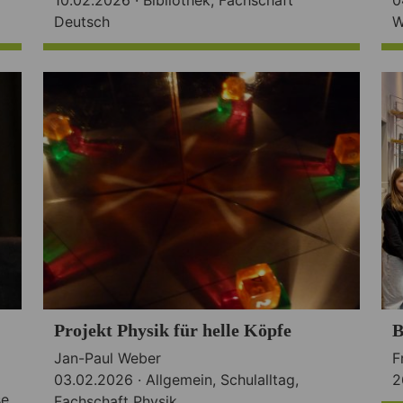
Deutsch
W
Projekt Physik für helle Köpfe
B
Jan-Paul Weber
F
03.02.2026 ·
Allgemein
,
Schulalltag
,
2
se
Fachschaft Physik