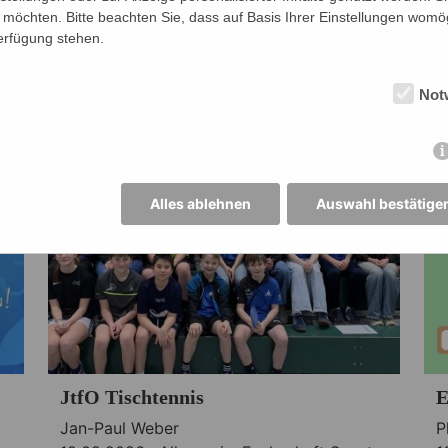
möchten. Bitte beachten Sie, dass auf Basis Ihrer Einstellungen womög
Homepage-AG
H
Verfügung stehen.
23.02.2026 ·
Fachschaft Englisch
2
Not
Alles ablehnen
Auswahl bestätige
JtfO Tischtennis
E
Jan-Paul Weber
P