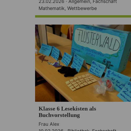
23.02.2026 ·
Allgemein
,
Fachschaft
Mathematik
,
Wettbewerbe
Klasse 6 Lesekisten als
Buchvorstellung
Frau Alex
10.02.2026 ·
Bibliothek
,
Fachschaft