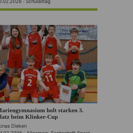
0.02.2026 ·
Schulalltag
ariengymnasium holt starken 3.
latz beim Klinker-Cup
onas Dieken
4.02.2026 ·
Allgemein
,
Fachschaft Sport
,