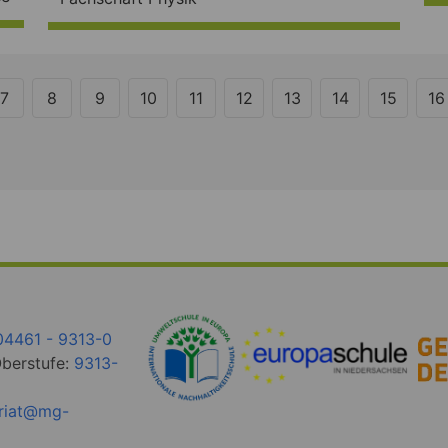
7
8
9
10
11
12
13
14
15
16
04461 - 9313-0
Oberstufe:
9313-
ariat@mg-