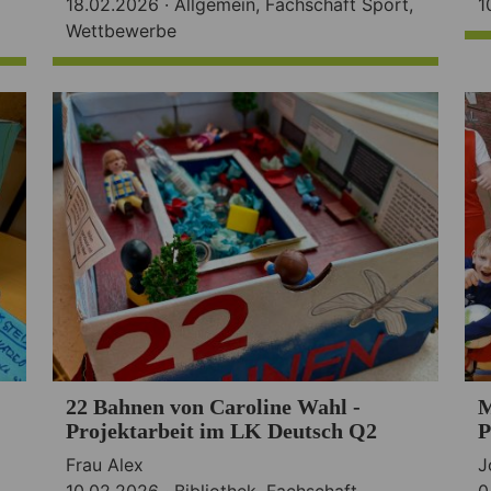
18.02.2026 ·
Allgemein
,
Fachschaft Sport
,
1
Wettbewerbe
22 Bahnen von Caroline Wahl -
M
Projektarbeit im LK Deutsch Q2
P
Frau Alex
J
10.02.2026 ·
Bibliothek
,
Fachschaft
0