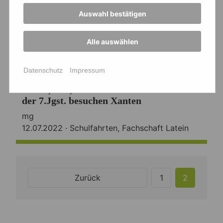
Auswahl bestätigen
Alle auswählen
Datenschutz
Impressum
?️ Veni, vidi, vici - Lateinschüler*innen
der 7.Jgst. besuchen Xanten
mg
12.07.2022 ·
Schulfahrten
,
Fachschaft Latein
Zurück
1
2