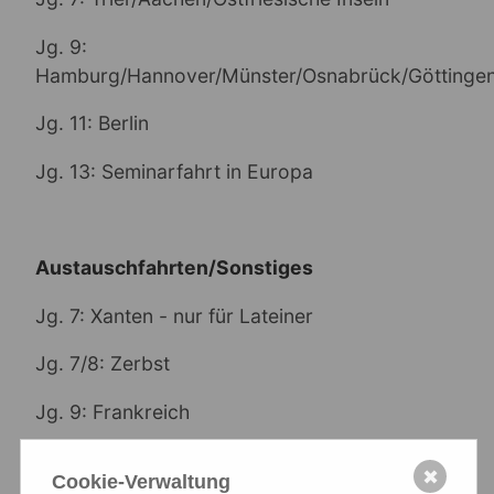
Jg. 9:
Hamburg/Hannover/Münster/Osnabrück/Göttinge
Jg. 11: Berlin
Jg. 13: Seminarfahrt in Europa
Austauschfahrten/Sonstiges
Jg. 7: Xanten - nur für Lateiner
Jg. 7/8: Zerbst
Jg. 9: Frankreich
Jg. 9: Polen
✖
Cookie-Verwaltung