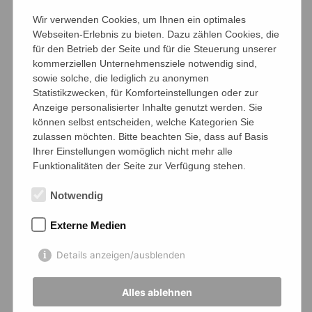
Jg. 10:
Tschechien
Wir verwenden Cookies, um Ihnen ein optimales
Webseiten-Erlebnis zu bieten. Dazu zählen Cookies, die
Jg. 12:
Ungarn
für den Betrieb der Seite und für die Steuerung unserer
kommerziellen Unternehmensziele notwendig sind,
Jg. 12:
Italien
sowie solche, die lediglich zu anonymen
Statistikzwecken, für Komforteinstellungen oder zur
Jg. 12: Skifahrt
Anzeige personalisierter Inhalte genutzt werden. Sie
können selbst entscheiden, welche Kategorien Sie
zulassen möchten. Bitte beachten Sie, dass auf Basis
Ihrer Einstellungen womöglich nicht mehr alle
Aktuelles zum Thema
Funktionalitäten der Seite zur Verfügung stehen.
Schulfahrten
Notwendig
Externe Medien
Details anzeigen/ausblenden
Alles ablehnen