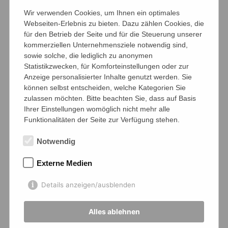
Berufsberatungstermine
Wir verwenden Cookies, um Ihnen ein optimales
mit der Agentur für
Webseiten-Erlebnis zu bieten. Dazu zählen Cookies, die
für den Betrieb der Seite und für die Steuerung unserer
Arbeit
kommerziellen Unternehmensziele notwendig sind,
Zweites Halbjahr Q
sowie solche, die lediglich zu anonymen
Statistikzwecken, für Komforteinstellungen oder zur
Besuch der
Vocatium
Anzeige personalisierter Inhalte genutzt werden. Sie
in Oldenburg
können selbst entscheiden, welche Kategorien Sie
So haben die Schüler*innen die Möglichkeit,
zulassen möchten. Bitte beachten Sie, dass auf Basis
sich auf ihr Leben nach der Schule
Ihrer Einstellungen womöglich nicht mehr alle
Funktionalitäten der Seite zur Verfügung stehen.
vorzubereiten und den Übergang in den
Beruf/ ein Studium sinnvoll zu gestalten.
Notwendig
Erläuterungen:
Externe Medien
*Profil AC:
Details anzeigen/ausblenden
In der Kompetenzanalyse Profil AC geht es
Alles ablehnen
darum, herauszufinden, welche Stärken die