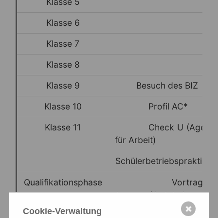
Klasse 5
Klasse 6
Klasse 7
Klasse 8
Klasse 9
Besuch des BIZ
Klasse 10
Profil AC*
Klasse 11
Check U (Agentu
für Arbeit)
Schülerbetriebspraktiku
Qualifikationsphase
Vortrag de
Agentur für Arbeit
✖
Cookie-Verwaltung
Individuelle