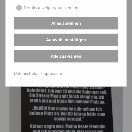
Details anzeigen/ausblenden
Alles ablehnen
Ungarn Austausch
Auswahl bestätigen
Homepage-AG
06.05.2025 ·
Allgemein
,
Ausfluege
,
Alle auswählen
Europaschule
,
Schulfahrten
Datenschutz
Impressum