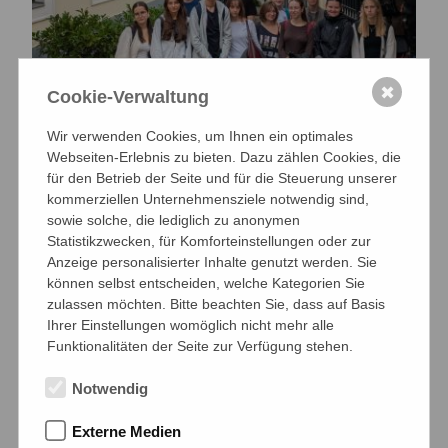
✖
Cookie-Verwaltung
Ungarnaustausch 2025
Wir verwenden Cookies, um Ihnen ein optimales
Webseiten-Erlebnis zu bieten. Dazu zählen Cookies, die
Frau Finke
für den Betrieb der Seite und für die Steuerung unserer
06.10.2025 ·
Allgemein
,
Europaschule
,
kommerziellen Unternehmensziele notwendig sind,
Schulfahrten
sowie solche, die lediglich zu anonymen
Statistikzwecken, für Komforteinstellungen oder zur
Anzeige personalisierter Inhalte genutzt werden. Sie
können selbst entscheiden, welche Kategorien Sie
zulassen möchten. Bitte beachten Sie, dass auf Basis
Ihrer Einstellungen womöglich nicht mehr alle
Funktionalitäten der Seite zur Verfügung stehen.
Notwendig
Externe Medien