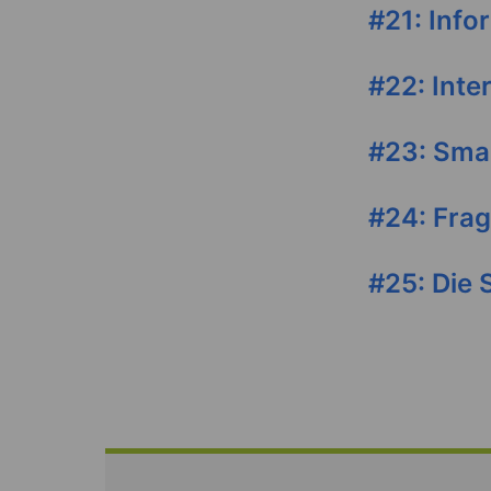
#21: Info
#22: Inte
#23: Smar
#24: Fra
#25: Die