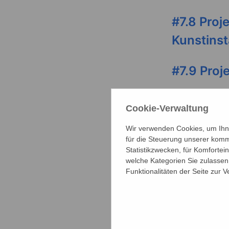
#7.8 Proj
Kunstinst
#7.9 Proj
#7.10 Pro
Cookie-Verwaltung
Rassismu
Wir verwenden Cookies, um Ihne
für die Steuerung unserer komm
#7.11 Pro
Statistikzwecken, für Komfortei
welche Kategorien Sie zulassen 
Parlamen
Funktionalitäten der Seite zur 
#7.12 Pro
mit Frau 