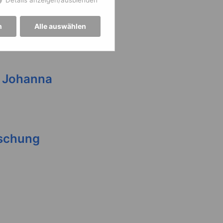
n
Alle auswählen
d Johanna
rschung