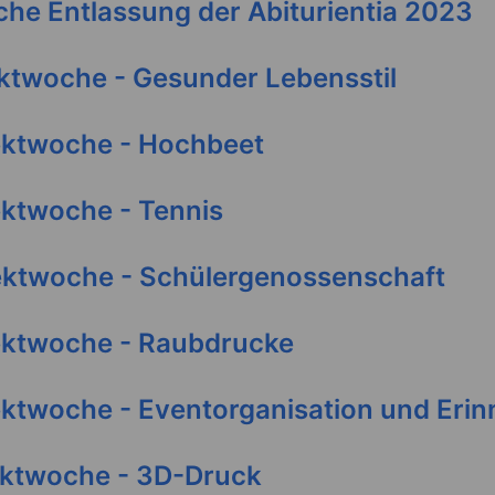
iche Entlassung der Abiturientia 2023
ektwoche - Gesunder Lebensstil
jektwoche - Hochbeet
ektwoche - Tennis
jektwoche - Schülergenossenschaft
jektwoche - Raubdrucke
ektwoche - Eventorganisation und Eri
jektwoche - 3D-Druck