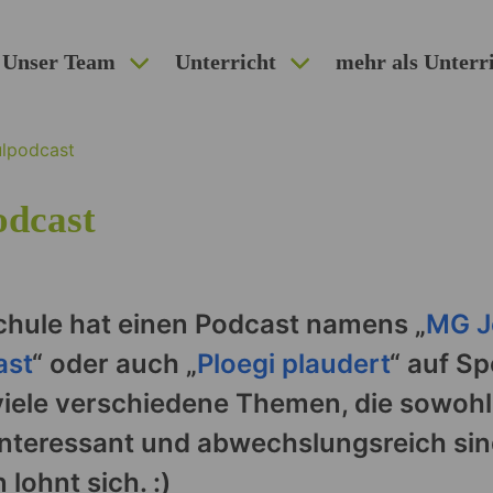
Unser Team
Unterricht
mehr als Unterr
lpodcast
odcast
chule hat einen Podcast namens „
MG J
ast
“ oder auch „
Ploegi plaudert
“ auf Sp
iele verschiedene Themen, die sowohl v
interessant und abwechslungsreich sin
lohnt sich. :)