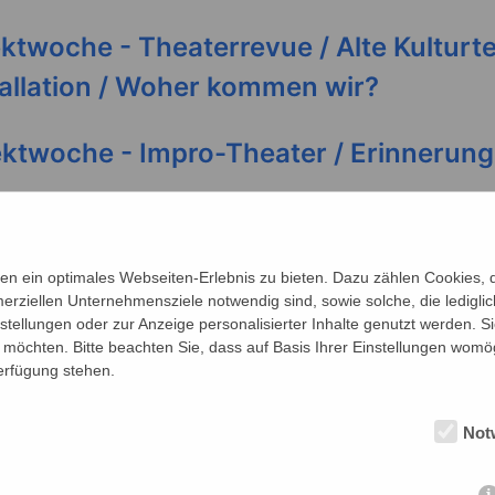
ektwoche - Theaterrevue / Alte Kulturt
allation / Woher kommen wir?
ektwoche - Impro-Theater / Erinnerun
jektwoche - Europaplanspiel / Schule 
s
n ein optimales Webseiten-Erlebnis zu bieten. Dazu zählen Cookies, di
erziellen Unternehmensziele notwendig sind, sowie solche, die ledigl
jektwoche - Sitzung des Europäischen
nstellungen oder zur Anzeige personalisierter Inhalte genutzt werden. S
möchten. Bitte beachten Sie, dass auf Basis Ihrer Einstellungen womög
ts
Verfügung stehen.
jektwoche - Woher kommen wir? Ein In
Not
Reiter