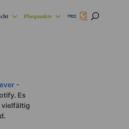
icht
Pluspunkte
ever -
otify. Es
ielfältig
d.