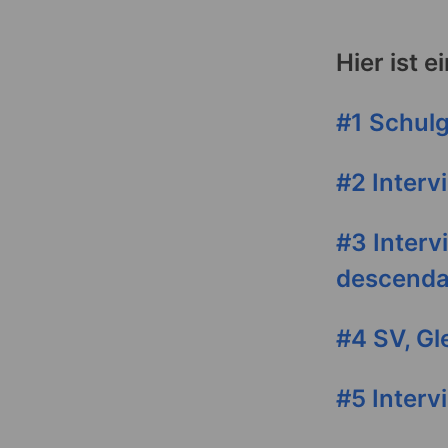
Hier ist e
#1 Schulg
#2 Interv
#3 Interv
descendan
#4 SV, Gl
#5 Interv