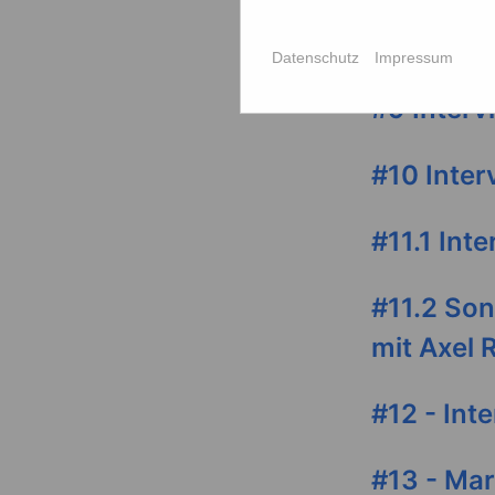
#8 Interv
Datenschutz
Impressum
#9 Interv
#10 Inter
#11.1 Int
#11.2 So
mit Axel
#12 - Int
#13 - Mar