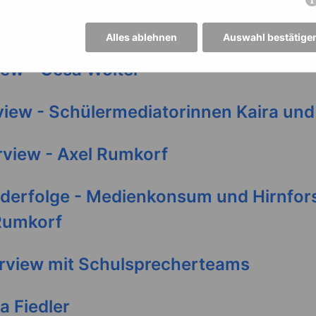
iew - Britta Wellhausen
Alles ablehnen
Auswahl bestätige
iew - Gesa Wolter
view - Schülermediatorinnen Kaira un
erview - Axel Rumkorf
nderfolge - Medienkonsum und Hirnfo
 Rumkorf
erview mit Schulsprecherteams
a Fiedler