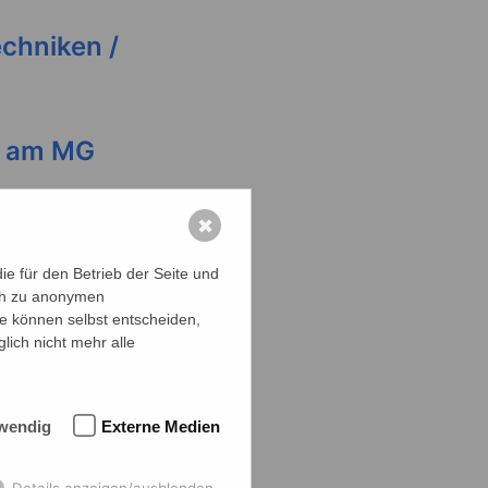
echniken /
g am MG
ohne
✖
e für den Betrieb der Seite und
ich zu anonymen
ie können selbst entscheiden,
lich nicht mehr alle
terview
wendig
Externe Medien
Details anzeigen/ausblenden