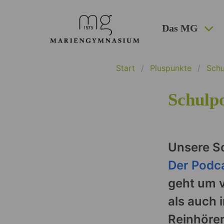
Das MG
Start
Pluspunkte
Schu
Schulp
Unsere S
Der Podc
geht um v
als auch 
Reinhören 