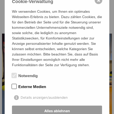
✖
Cookie-Verwaltung
Abenteuer, starke Figuren und
detailreiche Welten, die die Lesefreude
Wir verwenden Cookies, um Ihnen ein optimales
Webseiten-Erlebnis zu bieten. Dazu zählen Cookies, die
fördern und die Fantasie anregen.
für den Betrieb der Seite und für die Steuerung unserer
kommerziellen Unternehmensziele notwendig sind,
sowie solche, die lediglich zu anonymen
Statistikzwecken, für Komforteinstellungen oder zur
Anzeige personalisierter Inhalte genutzt werden. Sie
können selbst entscheiden, welche Kategorien Sie
zulassen möchten. Bitte beachten Sie, dass auf Basis
Ihrer Einstellungen womöglich nicht mehr alle
Funktionalitäten der Seite zur Verfügung stehen.
Notwendig
Externe Medien
Details anzeigen/ausblenden
Alles ablehnen