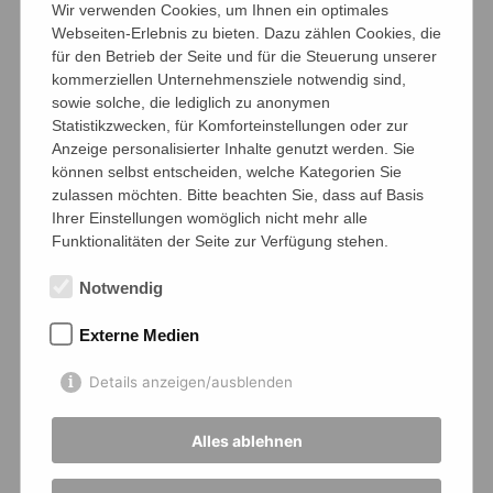
Wir verwenden Cookies, um Ihnen ein optimales
Jahr wieder
Webseiten-Erlebnis zu bieten. Dazu zählen Cookies, die
bin ich baff angesichts der Qualität, Diversität
für den Betrieb der Seite und für die Steuerung unserer
und Phantasie, die in den Monatsblättern
kommerziellen Unternehmensziele notwendig sind,
steckt.
sowie solche, die lediglich zu anonymen
Statistikzwecken, für Komforteinstellungen oder zur
So macht Kunst uns allen – Schüler*innen,
Anzeige personalisierter Inhalte genutzt werden. Sie
Lehrkräften und Kalenderkäufer*innen – eine
können selbst entscheiden, welche Kategorien Sie
Menge Spaß. Ich danke wie immer allen
zulassen möchten. Bitte beachten Sie, dass auf Basis
kleinen
Ihrer Einstellungen womöglich nicht mehr alle
und großen Künstler*innen sehr herzlich dafür,
Funktionalitäten der Seite zur Verfügung stehen.
dass sie wieder so viele wunderbare Werke zu
Notwendig
diesem Kalender beigetragen haben.
Mein Dank gebührt ebenso der Fachgruppe
Externe Medien
Kunst, die diese Idee bis zur Verwirklichung
Details anzeigen/ausblenden
des
realen Produkts mit Leben gefüllt haben. Ein
Alles ablehnen
ganz besonderer Dank geht dabei an Frau
Piotrowski, die wieder einmal für Layout und