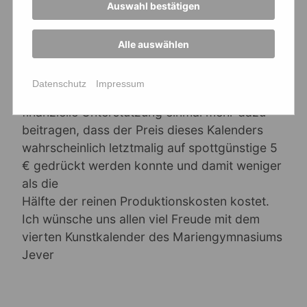
Umsetzung verantwortlich und letztlich die
Auswahl bestätigen
treibende Kraft bei der Realisierung gewesen
ist.
Alle auswählen
Ein weiterer Dank gilt der Elternumlagekasse
und dem Verein der Ehemaligen, die durch
Datenschutz
Impressum
ihre
finanzielle Unterstützung einmal mehr dazu
beitragen, dass der Preis dieses Kalenders
wahrscheinlich letztmalig auf spottgünstige 5
€ gedrückt werden konnte und damit weniger
als die
Hälfte der reinen Produktionskosten kostet.
Ich wünsche uns allen viel Freude mit dem
vierten Kunstkalender des Mariengymnasiums
Jever