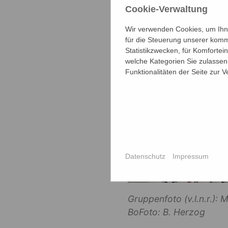
Wir freuen un
Cookie-Verwaltung
Frau Herzog f
Wir verwenden Cookies, um Ihne
für die Steuerung unserer komm
Statistikzwecken, für Komfortei
welche Kategorien Sie zulassen 
Funktionalitäten der Seite zur 
Datenschutz
Impressum
Gruppenfoto (v.l.n.r.): M
BoFoto: B. Herzog