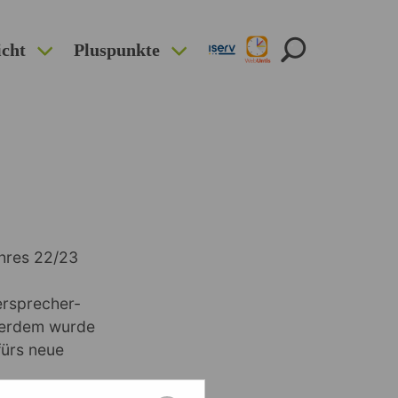
icht
Pluspunkte
ahres 22/23
lersprecher-
ußerdem wurde
ürs neue