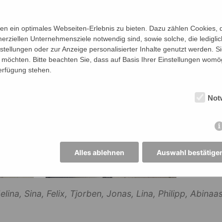
s über die rege Partizipation unserer Schüler*innen u
ür die Organisation der Sitzung und Beratung der SV!
n ein optimales Webseiten-Erlebnis zu bieten. Dazu zählen Cookies, di
erziellen Unternehmensziele notwendig sind, sowie solche, die ledigl
nstellungen oder zur Anzeige personalisierter Inhalte genutzt werden. S
möchten. Bitte beachten Sie, dass auf Basis Ihrer Einstellungen womög
Verfügung stehen.
Not
Alles ablehnen
Auswahl bestätige
elina, Sina, Felix, Tjorben, Jonas, Lina, Philipp, Abinaas