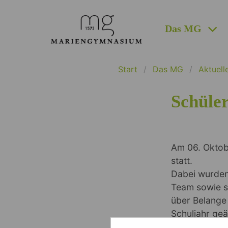
Das MG
Start
Das MG
Aktuell
Schüle
Am 06. Oktob
statt.
Dabei wurden 
Team sowie s
über Belange
Schuljahr geä