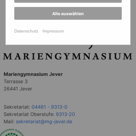
Alle auswählen
Datenschutz
Impressum
Mariengymnasium Jever
Terrasse 3
26441 Jever
Sekretariat:
04461 - 9313-0
Sekretariat Oberstufe:
9313-20
Mail:
sekretariat@mg-jever.de