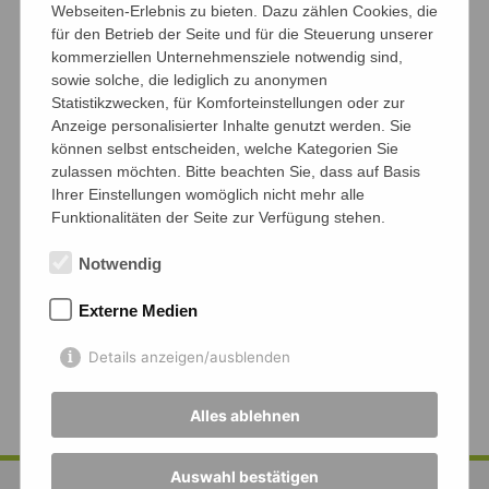
Webseiten-Erlebnis zu bieten. Dazu zählen Cookies, die
Alle Schüler*innen zwischen 12 und 21 Jahren,
für den Betrieb der Seite und für die Steuerung unserer
die im Landkreis Friesland wohnen, konnten
kommerziellen Unternehmensziele notwendig sind,
von 8 bis 14 Uhr ihre Abgeordneten für das
sowie solche, die lediglich zu anonymen
Jugendparlament wählen.
Statistikzwecken, für Komforteinstellungen oder zur
Anzeige personalisierter Inhalte genutzt werden. Sie
können selbst entscheiden, welche Kategorien Sie
Tatkräftige Unterstützung erhielt unsere SV-
zulassen möchten. Bitte beachten Sie, dass auf Basis
Beraterin und Wahlorganisatorin fürs MG, Frau
Ihrer Einstellungen womöglich nicht mehr alle
Herzog, von unserer Schülervertretung sowie
Funktionalitäten der Seite zur Verfügung stehen.
von Frau Winkes vom Landkreis Friesland -
Notwendig
vielen Dank!
Externe Medien
Foto: B. Herzog
Details anzeigen/ausblenden
Alles ablehnen
Auswahl bestätigen