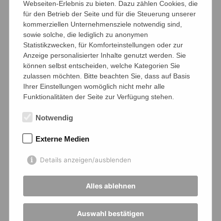
wodurch am 15.02.2023 unter Begleitung von
Webseiten-Erlebnis zu bieten. Dazu zählen Cookies, die
für den Betrieb der Seite und für die Steuerung unserer
Sportlehrer René Hammer sowie dem
kommerziellen Unternehmensziele notwendig sind,
Elternteil Marcus Wittek die Reise nach
sowie solche, die lediglich zu anonymen
Mühlen anstand.
Statistikzwecken, für Komforteinstellungen oder zur
Die Jungenmannschaft mit Carlo Krause,
Anzeige personalisierter Inhalte genutzt werden. Sie
können selbst entscheiden, welche Kategorien Sie
Henrik Fries, Johannes Inden, Lukas Kaiser,
zulassen möchten. Bitte beachten Sie, dass auf Basis
Matthias Kutzner und Bayhas Mansour
Ihrer Einstellungen womöglich nicht mehr alle
(allesamt aktive Spieler des MTV Jever)
Funktionalitäten der Seite zur Verfügung stehen.
machte in der ersten Runde gegen
Notwendig
Delmenhorst kurzen Prozess und gewann
souverän mit 5:0.
Externe Medien
Folglich stand das Endspiel gegen das
Gymnasium Melle an, wo unter anderem ein
Details anzeigen/ausblenden
Oberliga-Spieler im Aufgebot stand. Obwohl
beide Auftaktdoppel jeweils mit 0:3
Alles ablehnen
abgegeben wurden, endwickelte sich noch
eine spannende Partie. Im Folgenden konnten
Auswahl bestätigen