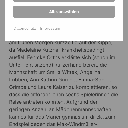
Henrik, Matthias und Johannes ihre
Einzelspiele gewinnen, was leider jedoch nicht
Alle auswählen
mehr zum Sieg reichte und man dem Gegner
mit 3:5 unterlag.
Datenschutz
Impressum
Die Teilnahme der Mädchenmannschaft stand
am frühen Morgen kurzzeitig auf der Kippe,
da Madelaine Kutzner krankheitsbedingt
ausfiel. Fehmke Orths erklärte sich (schon im
Unterricht sitzend) kurzerhand bereit, die
Mannschaft um Smilla Wittek, Angelina
Lübben, Ann Kathrin Grimpe, Emma-Sophie
Grimpe und Laura Kaiser zu komplettieren, so
dass die erforderlichen sechs Spielerinnen die
Reise antreten konnten. Aufgrund der
geringen Anzahl an Mädchenmannschaften
kam es für das Mariengymnasium direkt zum
Endspiel gegen das Max-Windmüller-