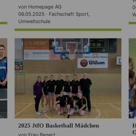
von Homepage AG
0
06.05.2025 ·
Fachschaft Sport
,
W
Umweltschule
2025 JtfO Basketball Mädchen
H
O
von Frau Begert