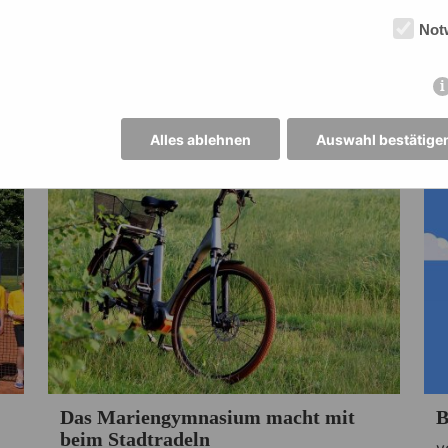
von Frau Fiedler
v
Not
26.06.2025 ·
Fachschaft Sport
0
W
Alles ablehnen
Auswahl bestätige
Das Mariengymnasium macht mit
B
beim Stadtradeln
v