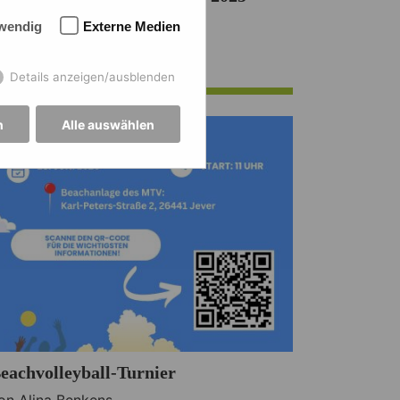
on Herr Toben
wendig
Externe Medien
3.06.2025 ·
Fachschaft Sport
,
ettbewerbe
Details anzeigen/ausblenden
n
Alle auswählen
eachvolleyball-Turnier
on Alina Benkens