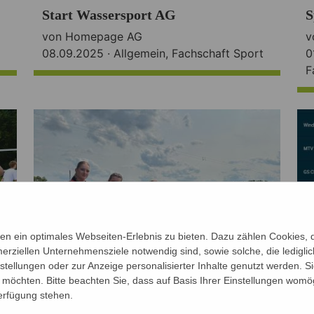
Start Wassersport AG
S
von Homepage AG
v
08.09.2025 ·
Allgemein
,
Fachschaft Sport
0
F
n ein optimales Webseiten-Erlebnis zu bieten. Dazu zählen Cookies, di
erziellen Unternehmensziele notwendig sind, sowie solche, die ledigl
nstellungen oder zur Anzeige personalisierter Inhalte genutzt werden. S
möchten. Bitte beachten Sie, dass auf Basis Ihrer Einstellungen womög
Verfügung stehen.
Wassersport-AG
E