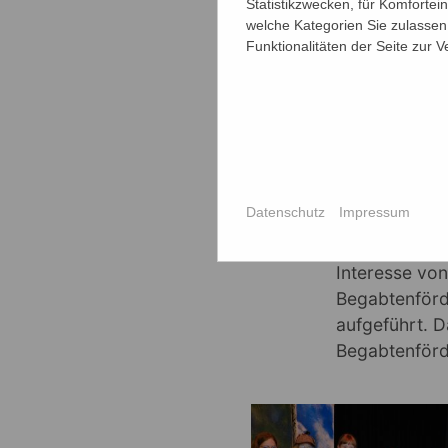
Statistikzwecken, für Komfortei
welche Kategorien Sie zulassen 
Funktionalitäten der Seite zur 
Datenschutz
Impressum
Dieser Herau
Kreatives Sc
Interesse vo
Begabtenförd
aufgeführt. 
Begabtenförd