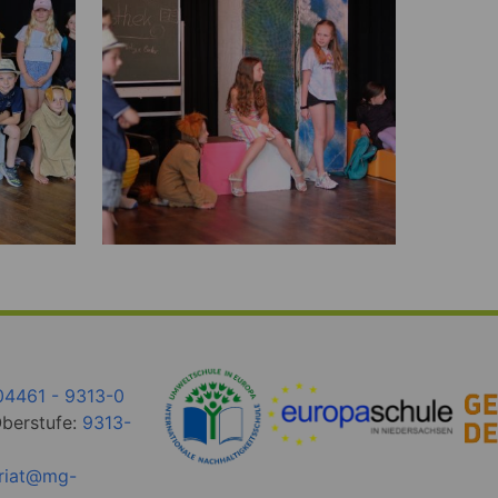
04461 - 9313-0
Oberstufe:
9313-
ariat@mg-