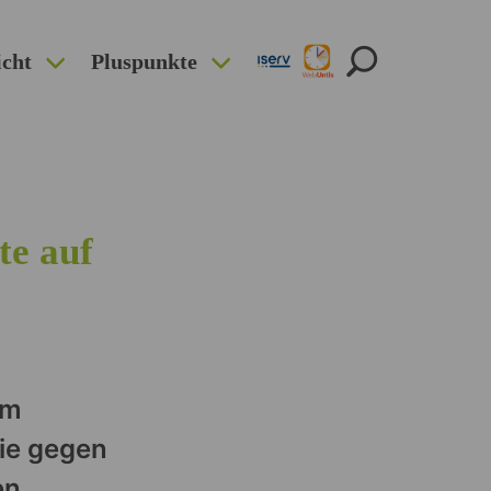
icht
Pluspunkte
te auf
um
sie gegen
en.