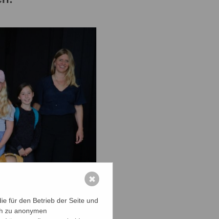
✖
e für den Betrieb der Seite und
ich zu anonymen