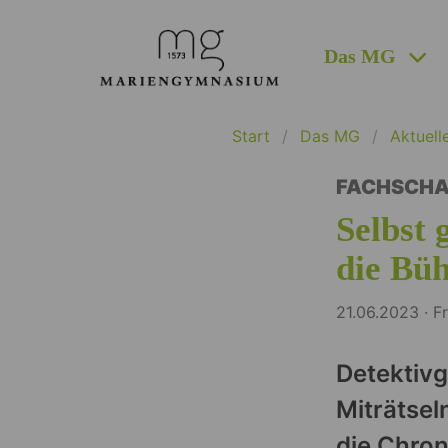
Das MG
Start
Das MG
Aktuell
FACHSCHA
Selbst 
die Bü
21.06.2023 · F
Detektivg
Miträtsel
die Chron