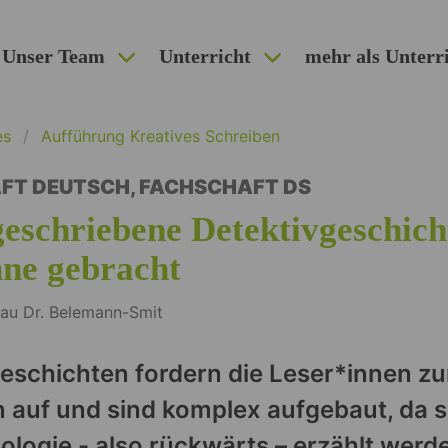
Unser Team
Unterricht
mehr als Unterr
es
Aufführung Kreatives Schreiben
FT DEUTSCH
,
FACHSCHAFT DS
geschriebene Detektivgeschich
hne gebracht
rau Dr. Belemann-Smit
eschichten fordern die Leser*innen z
n auf und sind komplex aufgebaut, da 
ologie - also rückwärts – erzählt werd