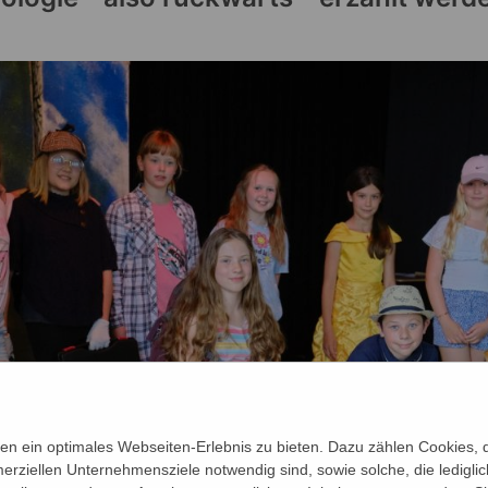
n ein optimales Webseiten-Erlebnis zu bieten. Dazu zählen Cookies, di
erziellen Unternehmensziele notwendig sind, sowie solche, die ledigl