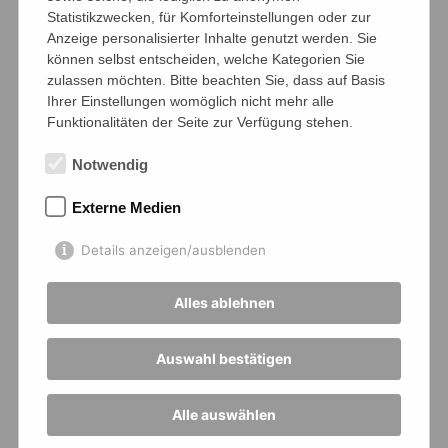
Statistikzwecken, für Komforteinstellungen oder zur
Anzeige personalisierter Inhalte genutzt werden. Sie
können selbst entscheiden, welche Kategorien Sie
Auf der Jagd nach dem Kristall der
zulassen möchten. Bitte beachten Sie, dass auf Basis
Allmacht
Ihrer Einstellungen womöglich nicht mehr alle
von Frau Belemann-Smit
Funktionalitäten der Seite zur Verfügung stehen.
30.01.2025 ·
Fachschaft Deutsch
,
Fachschaft
Notwendig
DS
Externe Medien
Details anzeigen/ausblenden
Alles ablehnen
Auswahl bestätigen
Alle auswählen