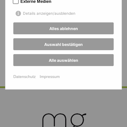
Externe Medien
Auch für Fragen blieb Zeit und so ging es
neben Diversität, Inklusion und Zusammenhalt
Details anzeigen/ausblenden
im und durch Sport auch um mentales
Training und die eigene Einstellung - und
Alles ablehnen
natürlich um Spaß am Sport!
Auswahl bestätigen
Vielen Dank an Frau Bruhn für diese
interessanten Einblicke und das aktive Erleben
Alle auswählen
in unserer Sporthalle!
Datenschutz
Impressum