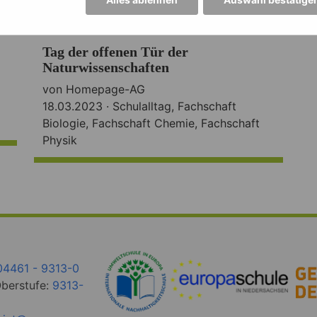
Tag der offenen Tür der
Naturwissenschaften
von Homepage-AG
18.03.2023 ·
Schulalltag
,
Fachschaft
Biologie
,
Fachschaft Chemie
,
Fachschaft
Physik
04461 - 9313-0
Oberstufe:
9313-