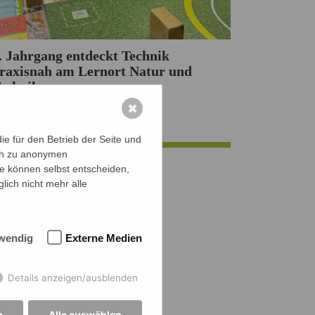
. Jahrgang entdeckt Technik
raxisnah am Lernort Natur und
echnik
on Jan-Paul Weber
✖
usfluege
,
Fachschaft Physik
e für den Betrieb der Seite und
ich zu anonymen
ie können selbst entscheiden,
lich nicht mehr alle
wendig
Externe Medien
Details anzeigen/ausblenden
n
Alle auswählen