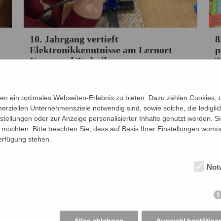
10. Jahrgang vertieft
8
Elektronikkenntnisse am Lernort
p
Natur und Technik
T
von Jan-Paul Weber
v
04.02.2026 ·
Ausfluege
,
Fachschaft Physik
A
n ein optimales Webseiten-Erlebnis zu bieten. Dazu zählen Cookies, di
erziellen Unternehmensziele notwendig sind, sowie solche, die ledigl
nstellungen oder zur Anzeige personalisierter Inhalte genutzt werden. S
möchten. Bitte beachten Sie, dass auf Basis Ihrer Einstellungen womög
Verfügung stehen.
Not
Alles ablehnen
Auswahl bestätige