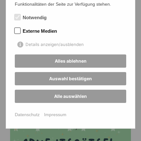
Funktionalitäten der Seite zur Verfügung stehen.
Notwendig
Externe Medien
Details anzeigen/ausblenden
Alles ablehnen
Auswahl bestätigen
Känguru-Wettbewerb 2024
Homepage AG
Alle auswählen
23.04.2024 ·
Fachschaft Mathematik
,
Wettbewerbe
Datenschutz
Impressum