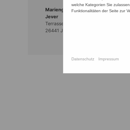
welche Kategorien Sie zulassen 
Mariengymnasium
Funktionalitäten der Seite zur 
Sekretariat:
Jever
Sekretariat 
Terrasse 3
20
26441 Jever
Mail:
sekret
jever.de
Datenschutz
Impressum