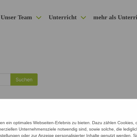
Unser Team
Unterricht
mehr als Unterr
n ein optimales Webseiten-Erlebnis zu bieten. Dazu zählen Cookies, di
erziellen Unternehmensziele notwendig sind, sowie solche, die ledigl
nstellungen oder zur Anzeige personalisierter Inhalte genutzt werden. S