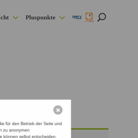
icht
Pluspunkte
✖
e für den Betrieb der Seite und
ich zu anonymen
ie können selbst entscheiden,