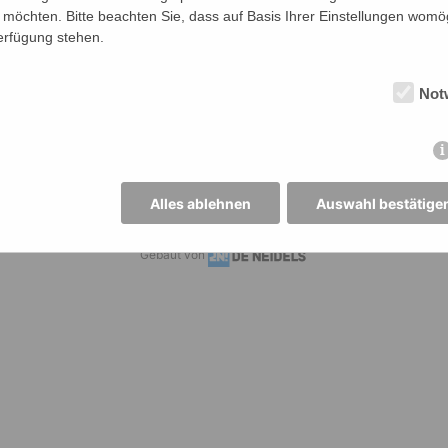
möchten. Bitte beachten Sie, dass auf Basis Ihrer Einstellungen womög
Verfügung stehen.
04461 - 9313-0
Oberstufe:
9313-
Not
ariat@mg-
Alles ablehnen
Auswahl bestätige
Mariengymnasium Jever ·
Impressum
·
Datenschutz
Gebaut von