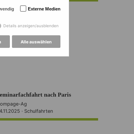
wendig
Externe Medien
Details anzeigen/ausblenden
n
Alle auswählen
eminarfachfahrt nach Paris
ompage-Ag
4.11.2025 ·
Schulfahrten