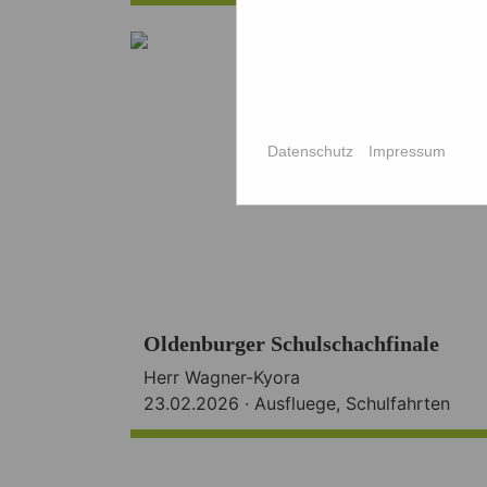
Datenschutz
Impressum
Oldenburger Schulschachfinale
Herr Wagner-Kyora
23.02.2026 ·
Ausfluege
,
Schulfahrten