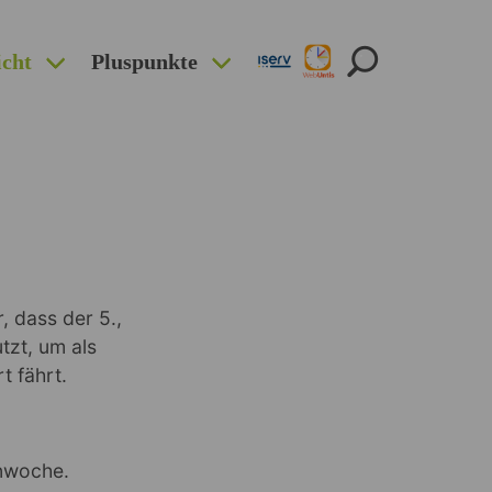
icht
Pluspunkte
 dass der 5.,
tzt, um als
t fährt.
enwoche.