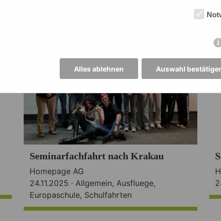
Not
Alles ablehnen
Auswahl bestätige
Seminarfachfahrt nach Krakau
S
Homepage AG
H
24.11.2025 ·
Allgemein
,
Ausfluege
,
2
Europaschule
,
Schulfahrten