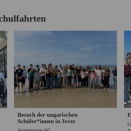
chulfahrten
Besuch der ungarischen
E
Schüler*innen in Jever
L
Homepage-AG
0