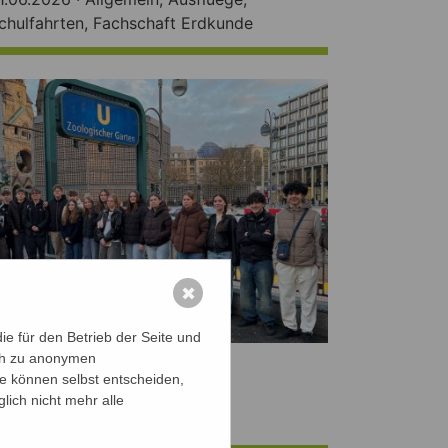
chulfahrten
,
Fachschaft Erdkunde
✖
e für den Betrieb der Seite und
ich zu anonymen
erlinfahrt 2026
ie können selbst entscheiden,
omepage-AG
lich nicht mehr alle
3.04.2026 ·
Schulfahrten