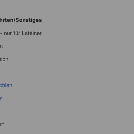
hrten/Sonstiges
- nur für Lateiner
st
eich
chien
n
rt