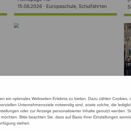
15.06.2026 ·
Europaschule
,
Schulfahrten
S
n ein optimales Webseiten-Erlebnis zu bieten. Dazu zählen Cookies, di
erziellen Unternehmensziele notwendig sind, sowie solche, die ledigl
Jahrgangsfahrt nach Aachen
B
nstellungen oder zur Anzeige personalisierter Inhalte genutzt werden. S
Homepage AG
H
möchten. Bitte beachten Sie, dass auf Basis Ihrer Einstellungen womög
20.04.2026 ·
Ausfluege
,
Schulfahrten
1
Verfügung stehen.