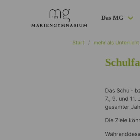
Das MG
Start
mehr als Unterricht
Schulf
Das Schul- b
7., 9. und 11
gesamter Jahr
Die Ziele kön
Währenddesse