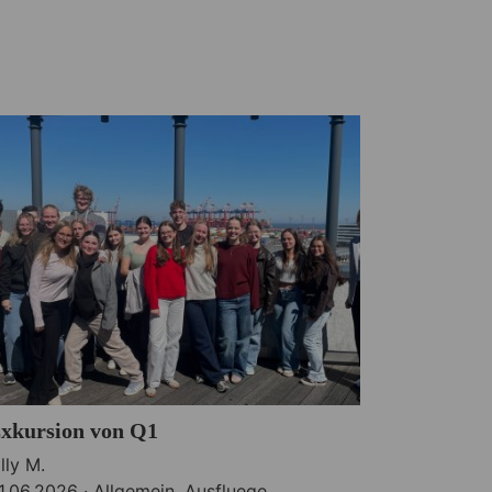
xkursion von Q1
illy M.
1.06.2026 ·
Allgemein
,
Ausfluege
,