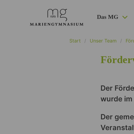
Das MG
Start
Unser Team
För
Förder
Der Förd
wurde im
Der gemei
Veranstalt