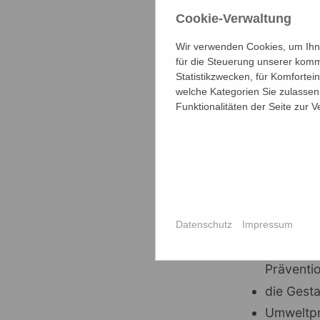
Cookie-Verwaltung
Britta Wellhausen (2. Vo
Conrady (Schatzmeister
Wir verwenden Cookies, um Ihne
für die Steuerung unserer komm
Statistikzwecken, für Komfortei
Was bewege
welche Kategorien Sie zulassen 
Funktionalitäten der Seite zur 
Dank der Mit
auch kleiner
Datenschutz
Impressum
die Auss
besonder
Präventi
die Gest
Umweltpr