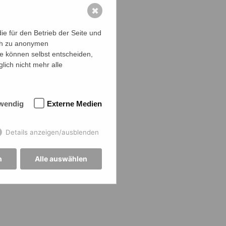
✖
iftführer), Alke
e für den Betrieb der Seite und
ich zu anonymen
ie können selbst entscheiden,
lich nicht mehr alle
wendig
Externe Medien
eren oder
Details anzeigen/ausblenden
n
Alle auswählen