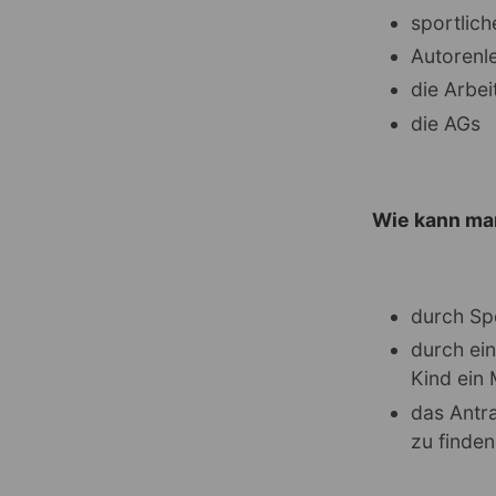
sportlich
Autorenl
die Arbei
die AGs
Wie kann ma
durch S
durch ei
Kind ein
das Antra
zu finden