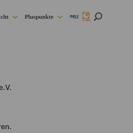
icht
Pluspunkte
e.V.
ren.