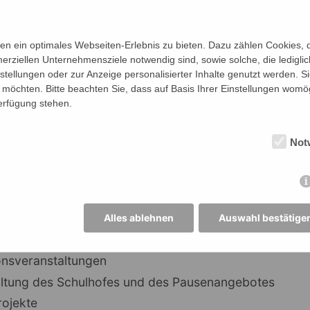
rsitzende, Ganztagsleitung), Berthold Diekjakobs (Schr
in), Martin Schadewald (1. Vorsitzender)
n ein optimales Webseiten-Erlebnis zu bieten. Dazu zählen Cookies, di
erziellen Unternehmensziele notwendig sind, sowie solche, die ledigl
nstellungen oder zur Anzeige personalisierter Inhalte genutzt werden. S
n wir?
möchten. Bitte beachten Sie, dass auf Basis Ihrer Einstellungen womög
Verfügung stehen.
Not
gliedsbeiträge und Spenden unterstützen wir mit größ
en Beträgen
Alles ablehnen
Auswahl bestätige
tattung mit modernen Medien
e Unterrichtsprojekte sowie Schul- und
onsveranstaltungen
altung des Schulhofes und des Pausenangebotes
ojekte