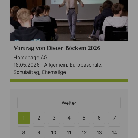
Vortrag von Dieter Böckem 2026
Homepage AG
18.05.2026 ·
Allgemein
,
Europaschule
,
Schulalltag
,
Ehemalige
Weiter
1
2
3
4
5
6
7
8
9
10
11
12
13
14