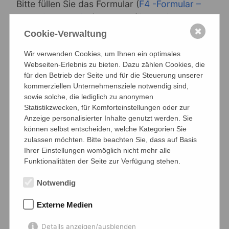
Bitte füllen Sie das Formular (
F4 -Formular –
Lernmittelausleihe
) aus und fügen Sie
eventuelle Nachweise bei. Die Unterlagen sind
✖
Cookie-Verwaltung
bis zum Anmeldeschluss am
Wir verwenden Cookies, um Ihnen ein optimales
Mariengymnasium vorzulegen.
Webseiten-Erlebnis zu bieten. Dazu zählen Cookies, die
für den Betrieb der Seite und für die Steuerung unserer
kommerziellen Unternehmensziele notwendig sind,
sowie solche, die lediglich zu anonymen
Die nach Klassenstufen geordneten
Statistikzwecken, für Komforteinstellungen oder zur
Bücher- und Lernmittellisten finden Sie
Anzeige personalisierter Inhalte genutzt werden. Sie
hier:
können selbst entscheiden, welche Kategorien Sie
zulassen möchten. Bitte beachten Sie, dass auf Basis
Bitte beachten Sie, dass auch einige Bücher
Ihrer Einstellungen womöglich nicht mehr alle
Funktionalitäten der Seite zur Verfügung stehen.
selbst angeschafft werden müssen. Diese sind
im unteren Teil der Bücherlisten aufgeführt.
Notwendig
Klassenstufe
Externe Medien
5
Details anzeigen/ausblenden