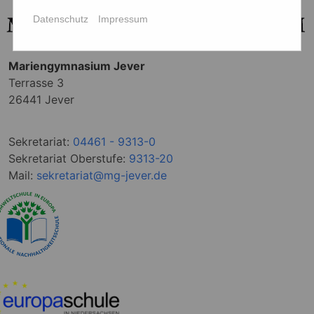
Datenschutz
Impressum
Mariengymnasium Jever
Terrasse 3
26441 Jever
Sekretariat:
04461 - 9313-0
Sekretariat Oberstufe:
9313-20
Mail:
sekretariat@mg-jever.de