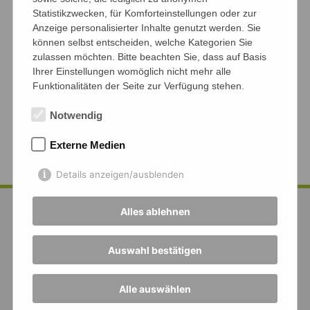
Statistikzwecken, für Komforteinstellungen oder zur
Das Podcast über Alkoven im Schloss Jever
Anzeige personalisierter Inhalte genutzt werden. Sie
von Marie Rose und Fynn Kammann kann man
können selbst entscheiden, welche Kategorien Sie
zulassen möchten. Bitte beachten Sie, dass auf Basis
hier
hören.
Ihrer Einstellungen womöglich nicht mehr alle
Funktionalitäten der Seite zur Verfügung stehen.
Den Bericht über das Leben der Großmutter
von Lilli Vogt auf einem Hiof in Brandenburg
Notwendig
gibt es
hier
zu lesen.
Externe Medien
Details anzeigen/ausblenden
Alles ablehnen
Auswahl bestätigen
Alle auswählen