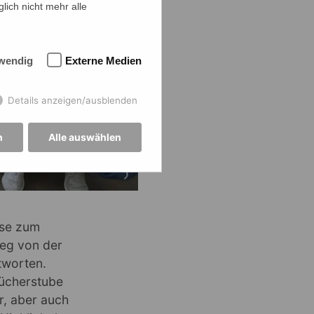
lich nicht mehr alle
wendig
Externe Medien
Details anzeigen/ausblenden
n
Alle auswählen
sse zum
eg von der
tworten.
Bücherstube
r, aber auch