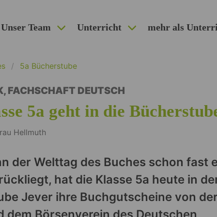
Unser Team
Unterricht
mehr als Unterr
es
5a Bücherstube
K
,
FACHSCHAFT DEUTSCH
sse 5a geht in die Bücherstub
rau Hellmuth
n der Welttag des Buches schon fast 
ückliegt, hat die Klasse 5a heute in de
be Jever ihre Buchgutscheine von der
d dem Börsenverein des Deutschen