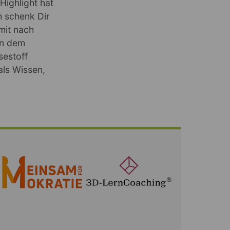
Highlight hat
h schenk Dir
mit nach
in dem
sestoff
als Wissen,