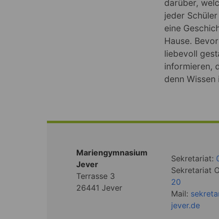
darüber, welc
jeder Schüler
eine Geschic
Hause. Bevor 
liebevoll ges
informieren, 
denn Wissen i
Mariengymnasium
Sekretariat:
Jever
Sekretariat 
Terrasse 3
20
26441 Jever
Mail:
sekret
jever.de