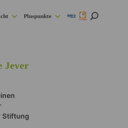
icht
Pluspunkte
e Jever
einen
r
 Stiftung