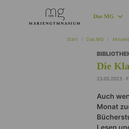
Das MG
Start
Das MG
Aktuell
BIBLIOTHE
Die Kla
23.05.2023 · F
Auch wen
Monat zur
Bücherstu
Lesen un