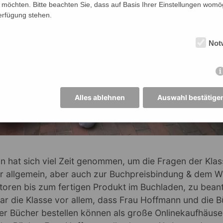
möchten. Bitte beachten Sie, dass auf Basis Ihrer Einstellungen womög
Verfügung stehen.
Not
Alles ablehnen
Auswahl bestätige
n hat sich viel Zeit genommen, um die Fragen der Kla
 allgemein, aber auch zur Buchpreisbindung & dem W
toren bis zum fertigen Produkt im Buchladen, zu bean
ar die Klasse vor allem, dass Frau Hoffmann und die 
er Bücher bestellen können als große Onlinekaufhäuse