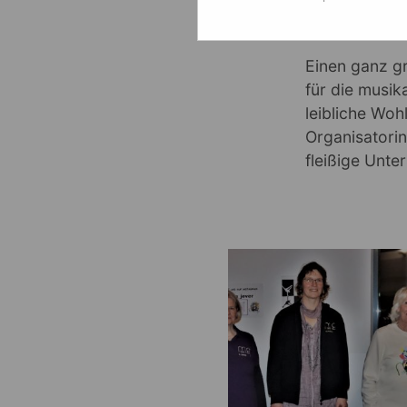
schöne und b
ohrwurmbelad
Einen ganz gr
für die musik
leibliche Woh
Organisatorin
fleißige Unte