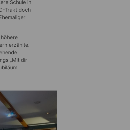
ere Schule in
C-Trakt doch
 Ehemaliger
 höhere
rn erzählte.
tehende
ngs „Mit dir
ubiläum.