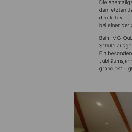
Die ehemalige
den letzten 
deutlich verä
bei einer der
Beim MG-Quiz
Schule ausge
Ein besondere
Jubiläumsjahr
grandios“ – g