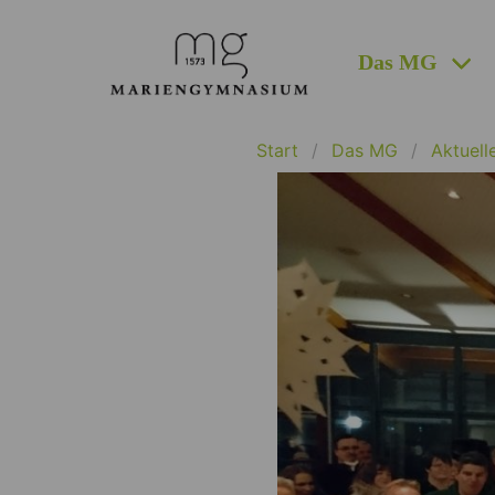
Das MG
Start
Das MG
Aktuell