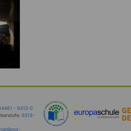
04461 - 9313-0
Oberstufe:
9313-
ariat@mg-