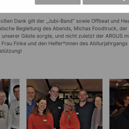
esucherreiche Alumni-Treffen 2022 und summen uns
en ins Jubiläumsjahr 2023… mit dir grandios!
oßen Dank gilt der „Jubi-Band“ sowie Offbeat und Hea
alische Begleitung des Abends, Michas Foodtruck, der 
l unserer Gäste sorgte, und nicht zuletzt der ARGUS mi
 Frau Finke und den Helfer*innen des Abiturjahrgangs
rstützung!