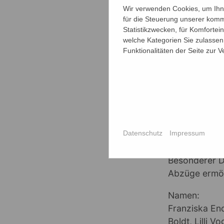
die Bildgesta
Wir verwenden Cookies, um Ihne
für die Steuerung unserer komm
teilnehmen. W
Statistikzwecken, für Komfortei
Samstagen, u
welche Kategorien Sie zulassen 
und ein Ort f
Funktionalitäten der Seite zur 
letzten Jahr 
Räuberbusch 
Motivsuche.
Die Ausstell
individuellen
Alle Fotos wu
Datenschutz
Impressum
Ausstellung 
Besonderer D
Abzüge ermög
Namen:
Franziska Endr
Boldt, Lilli 