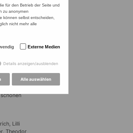
7 daran
e für den Betrieb der Seite und
ich zu anonymen
 an
ie können selbst entscheiden,
ein Thema
lich nicht mehr alle
ieren. Im
den, im
 Jever auf
wendig
Externe Medien
onders den
Details anzeigen/ausblenden
ch macht.
et und für die
n
Alle auswählen
e schönen
ch, Lilli
er, Theodor