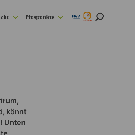
icht
Pluspunkte
trum,
d, könnt
! Unten
ste