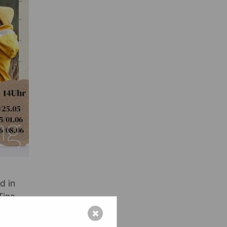
d in
Tina
✖
 vor allem für