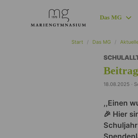
Das MG
Start
Das MG
Aktuell
SCHULALL
Beitra
18.08.2025 · S
,,Einen 
🎉 Hier s
Schuljahr
Spendenla