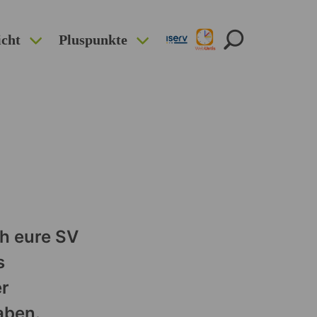
icht
Pluspunkte
h eure SV
s
er
aben.