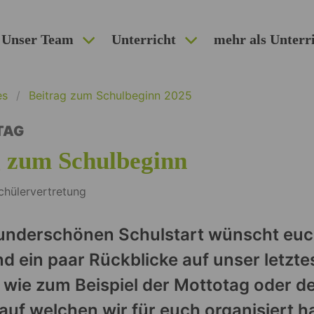
Unser Team
Unterricht
mehr als Unterr
es
Beitrag zum Schulbeginn 2025
TAG
g zum Schulbeginn
chülervertretung
wunderschönen Schulstart wünscht euc
ind ein paar Rückblicke auf unser letzte
 wie zum Beispiel der Mottotag oder d
uf welchen wir für euch organisiert h