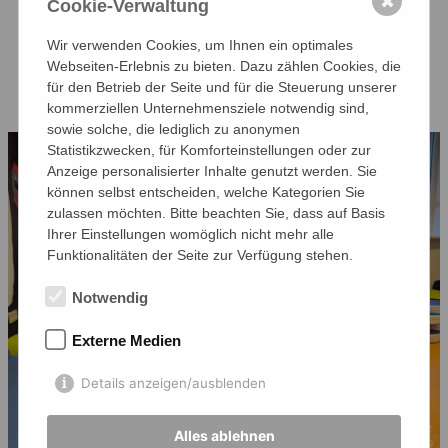
✖
Cookie-Verwaltung
Abenteuer, starke Figuren und
detailreiche Welten, die die Lesefreude
Wir verwenden Cookies, um Ihnen ein optimales
Webseiten-Erlebnis zu bieten. Dazu zählen Cookies, die
fördern und die Fantasie anregen.
für den Betrieb der Seite und für die Steuerung unserer
kommerziellen Unternehmensziele notwendig sind,
sowie solche, die lediglich zu anonymen
Statistikzwecken, für Komforteinstellungen oder zur
Anzeige personalisierter Inhalte genutzt werden. Sie
können selbst entscheiden, welche Kategorien Sie
zulassen möchten. Bitte beachten Sie, dass auf Basis
Ihrer Einstellungen womöglich nicht mehr alle
Funktionalitäten der Seite zur Verfügung stehen.
Notwendig
Externe Medien
Details anzeigen/ausblenden
Alles ablehnen