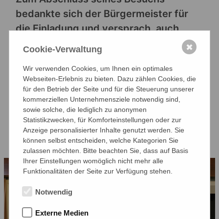
bedankte sich der Bürgermeister für
die Einladung und versprach, auch
künftig im engen Austausch mit
✖
Cookie-Verwaltung
unserer Schule zu bleiben. Die
Wir verwenden Cookies, um Ihnen ein optimales
Schülerinnen und Schüler zeigten sich
Webseiten-Erlebnis zu bieten. Dazu zählen Cookies, die
begeistert von diesem Blick hinter die
für den Betrieb der Seite und für die Steuerung unserer
kommerziellen Unternehmensziele notwendig sind,
Kulissen der Kommunalpolitik – ein Tag,
sowie solche, die lediglich zu anonymen
der sicher lange in Erinnerung bleiben
Statistikzwecken, für Komforteinstellungen oder zur
wird.
Anzeige personalisierter Inhalte genutzt werden. Sie
können selbst entscheiden, welche Kategorien Sie
zulassen möchten. Bitte beachten Sie, dass auf Basis
Ihrer Einstellungen womöglich nicht mehr alle
Funktionalitäten der Seite zur Verfügung stehen.
Notwendig
Externe Medien