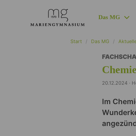
Das MG
Start
Das MG
Aktuell
FACHSCHA
Chemie
20.12.2024 ·
Im Chemi
Wunderke
angezünd