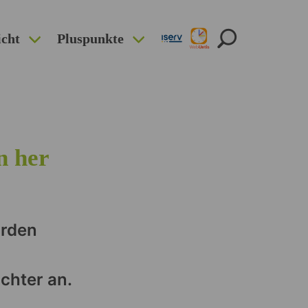
icht
Pluspunkte
n her
urden
chter an.