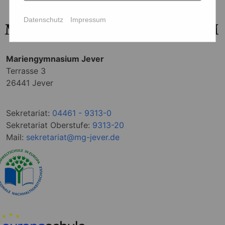
Datenschutz
Impressum
Mariengymnasium Jever
Terrasse 3
26441 Jever
Sekretariat:
04461 - 9313-0
Sekretariat Oberstufe:
9313-20
Mail:
sekretariat@mg-jever.de