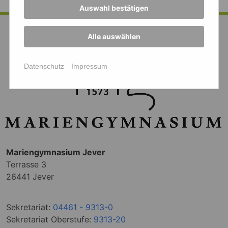
Auswahl bestätigen
Alle auswählen
Datenschutz
Impressum
Mariengymnasium Jever
Terrasse 3
26441 Jever
Sekretariat:
04461 - 9313-0
Sekretariat Oberstufe:
9313-20