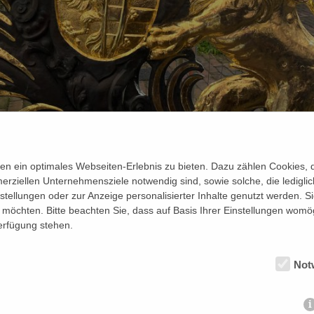
n ein optimales Webseiten-Erlebnis zu bieten. Dazu zählen Cookies, di
erziellen Unternehmensziele notwendig sind, sowie solche, die ledigl
nstellungen oder zur Anzeige personalisierter Inhalte genutzt werden. S
möchten. Bitte beachten Sie, dass auf Basis Ihrer Einstellungen womög
hloss Jever
Bild: Frau BelemannSmit
Verfügung stehen.
Not