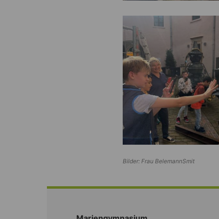
Bilder: Frau BelemannSmit
Mariengymnasium