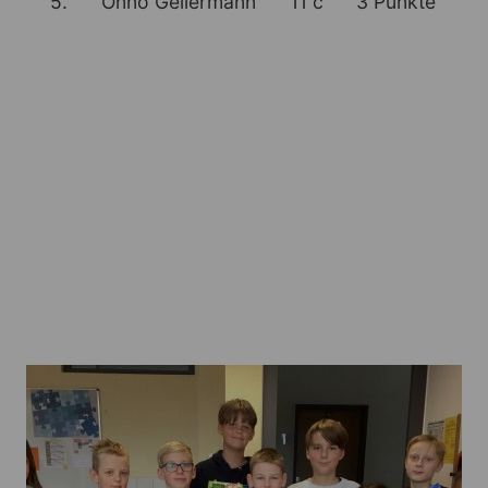
5.
Onno Gellermann
11 c
3 Punkte
Mit diesen Ergebnissen wurden sechs
Mannschaften seitens des Mariengymnasiums
Jever für das Oldenburger Turnier-Nord am
27.11.24 in Schortens angemeldet: eine
Mannschaft in der Wettkampfklasse 1 (2004
und jünger), zwei Mannschaften in der Wkk 3
(2010) sowie, drei Mannschaften in der Wkk 4
(2012).