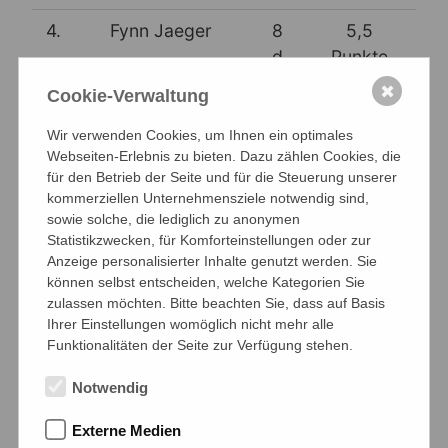
4.
Fynn Jaeger
8
5,5
d
Punkte
✖
Cookie-Verwaltung
Wir verwenden Cookies, um Ihnen ein optimales
Wettkampfklasse 3/2
Webseiten-Erlebnis zu bieten. Dazu zählen Cookies, die
für den Betrieb der Seite und für die Steuerung unserer
kommerziellen Unternehmensziele notwendig sind,
5.
Dominik Krieger
9 e
5 Punkte
sowie solche, die lediglich zu anonymen
Statistikzwecken, für Komforteinstellungen oder zur
6.
Samir Chami
9 b
5 Punkte
Anzeige personalisierter Inhalte genutzt werden. Sie
können selbst entscheiden, welche Kategorien Sie
7.
Aiman Bitar
9 c
4,5 Punkte
zulassen möchten. Bitte beachten Sie, dass auf Basis
Ihrer Einstellungen womöglich nicht mehr alle
8.
Noah Becker
8 c
3 Punkte
Funktionalitäten der Seite zur Verfügung stehen.
9
(1. Ersatzspieler Wkk.
7
2,5
Notwendig
3
Ahmed Abou Moulig
d
Punkte
Externe Medien
10
(2. Ersatzspieler Wkk.
8
2