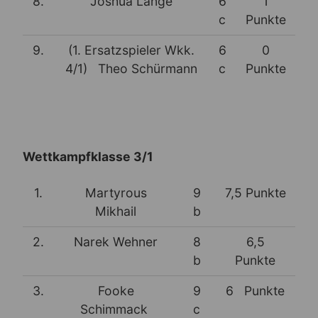
8.
Joshua Lange
6
1
c
Punkte
9.
(1. Ersatzspieler Wkk.
6
0
4/1) Theo Schürmann
c
Punkte
Wettkampfklasse 3/1
1.
Martyrous
9
7,5 Punkte
Mikhail
b
2.
Narek Wehner
8
6,5
b
Punkte
3.
Fooke
9
6 Punkte
Schimmack
c