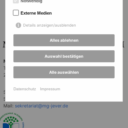
Notwendig
Externe Medien
Details anzeigen/ausblenden
Alles ablehnen
Auswahl bestätigen
Mariengymnasium Jever
Terrasse 3
Alle auswählen
26441 Jever
Datenschutz
Impressum
Sekretariat:
04461 - 9313-0
Sekretariat Oberstufe:
9313-20
Mail:
sekretariat@mg-jever.de