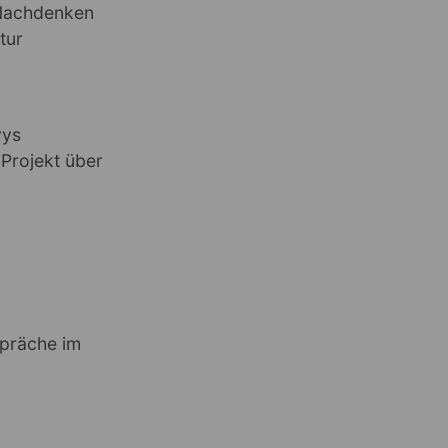
 Nachdenken
tur
g
vys
 Projekt über
spräche im