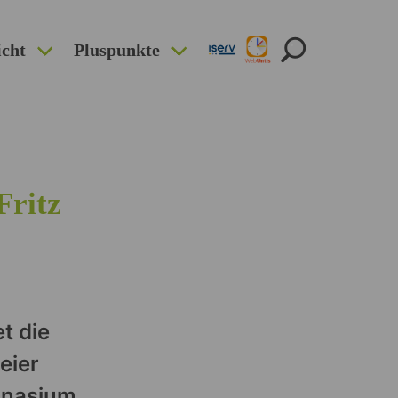
icht
Pluspunkte
Fritz
t die
eier
mnasium