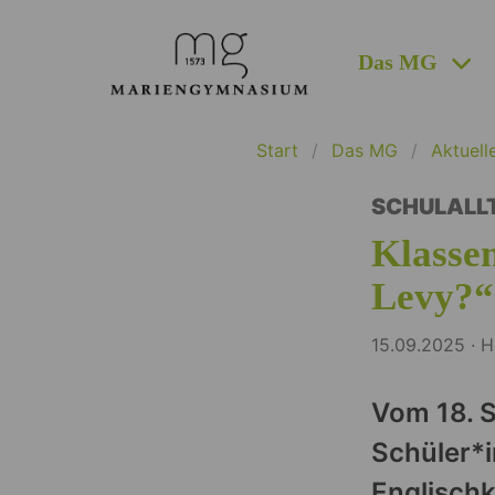
Das MG
Start
Das MG
Aktuell
SCHULALL
Klasse
Levy?“
15.09.2025 ·
Vom 18. S
Schüler*i
Englisch