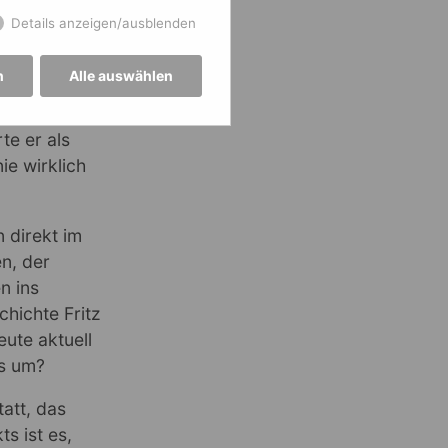
hrt für
Details anzeigen/ausblenden
aturgin Julie
twickelt, das
n
Alle auswählen
r Viehhändler
er
e er als
ie wirklich
 direkt im
n, der
n ins
chichte Fritz
ute aktuell
us um?
tatt, das
s ist es,