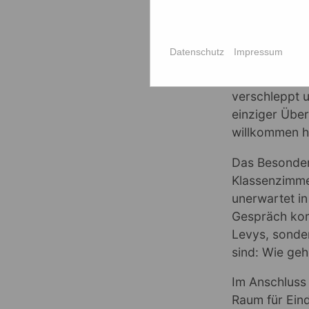
Der Schauspi
dieses Projek
Paucker und P
Datenschutz
Impressum
die Lebensges
aus Jever, de
verschleppt 
einziger Überl
willkommen h
Das Besondere
Klassenzimmer
unerwartet in
Gespräch komm
Levys, sonder
sind: Wie ge
Im Anschluss 
Raum für Eind