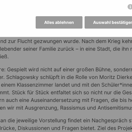
eler und ehemalige MG-Schüler Jonas Schlagowsky ke
t an seine alte Schule zurück. Gemeinsam mit der Dram
roduzent Felix Worpenberg hat er ein Theaterstück en
Alles ablehnen
Auswahl bestätige
chichte von Fritz Levy erzählt. Levy war ein jüdische
r während der NS-Zeit verfolgt, ins Konzentrationslag
und zur Flucht gezwungen wurde. Nach dem Krieg kehrt
ebender seiner Familie zurück – in eine Stadt, die ihn n
ieß.
: Gespielt wird nicht auf einer großen Bühne, sondern
. Schlagowsky schlüpft in die Rolle von Moritz Dierke
 einem Klassenzimmer landet und mit den Schüler*inne
t. Stück für Stück entfaltet sich so nicht nur die Ges
n auch eine Auseinandersetzung mit Fragen, die bis he
hen wir mit Ausgrenzung, Rassismus und Antisemitism
an die jeweilige Vorstellung findet ein Nachgespräch s
rücke, Diskussionen und Fragen bietet. Ziel des Projekt