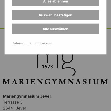
LehrerInnen
Alles ablehnen
und an die 6e für die tolle Unterstützung.
Auswahl bestätigen
Alle auswählen
Datenschutz
Impressum
Mariengymnasium Jever
Terrasse 3
26441 Jever