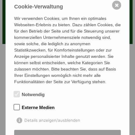
✖
Cookie-Verwaltung
Wir verwenden Cookies, um Ihnen ein optimales
Webseiten-Erlebnis zu bieten. Dazu zählen Cookies, die
für den Betrieb der Seite und für die Steuerung unserer
kommerziellen Unternehmensziele notwendig sind,
sowie solche, die lediglich zu anonymen
Statistikzwecken, für Komforteinstellungen oder zur
Anzeige personalisierter Inhalte genutzt werden. Sie
Das Logo des Kalenders ist natürlich unsere
können selbst entscheiden, welche Kategorien Sie
Maria, und für nur 5 Euro kann man sich
zulassen möchten. Bitte beachten Sie, dass auf Basis
diesen in den kommenden Tagen in den 1. Und
Ihrer Einstellungen womöglich nicht mehr alle
Funktionalitäten der Seite zur Verfügung stehen.
2. Pausen vor dem Sekretariat von der 6e
verkaufen lassen. Außerhalb der Pausen ist
Notwendig
Frau Klostermann auch so lieb und verkauft
den Kalender Sekretariat.
Externe Medien
Ein ganz dickes Dankeschön an die
Details anzeigen/ausblenden
Künstlerinnen und Künstler, sowie ihre