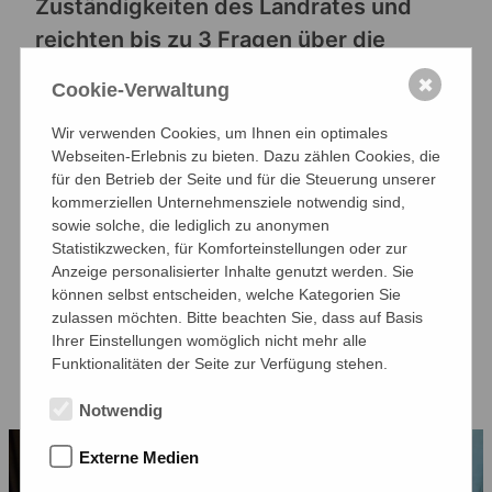
Zuständigkeiten des Landrates und
reichten bis zu 3 Fragen über die
Plattform Slido ein. Die Schüler*innen
✖
Cookie-Verwaltung
in den Klassen dann per Smartphone
Wir verwenden Cookies, um Ihnen ein optimales
oder Tablet über die Fragen ab, so dass
Webseiten-Erlebnis zu bieten. Dazu zählen Cookies, die
eine Prioritätenliste für das Gespräch
für den Betrieb der Seite und für die Steuerung unserer
festgelegt werden konnte.
kommerziellen Unternehmensziele notwendig sind,
sowie solche, die lediglich zu anonymen
Die Veranstaltung wurde aufgezeichnet
Statistikzwecken, für Komforteinstellungen oder zur
und wurde als
Podcastfolge
Anzeige personalisierter Inhalte genutzt werden. Sie
können selbst entscheiden, welche Kategorien Sie
veröffentlicht, damit auch die Inhalte
zulassen möchten. Bitte beachten Sie, dass auf Basis
für alle Schüler*innen des
Ihrer Einstellungen womöglich nicht mehr alle
Funktionalitäten der Seite zur Verfügung stehen.
Mariengymnasiums abrufbar sind.
Notwendig
Externe Medien