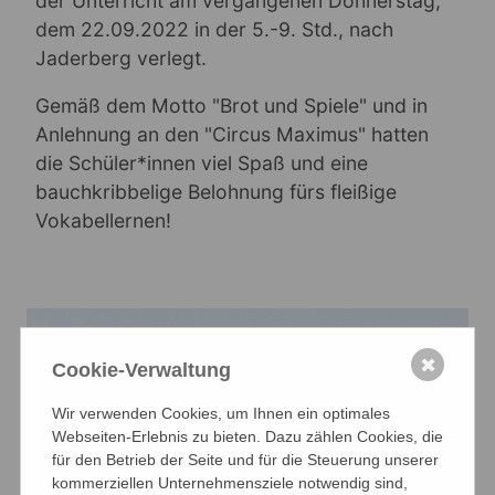
der Unterricht am vergangenen Donnerstag,
dem 22.09.2022 in der 5.-9. Std., nach
Jaderberg verlegt.
Gemäß dem Motto "Brot und Spiele" und in
Anlehnung an den "Circus Maximus" hatten
die Schüler*innen viel Spaß und eine
bauchkribbelige Belohnung fürs fleißige
Vokabellernen!
✖
Cookie-Verwaltung
Wir verwenden Cookies, um Ihnen ein optimales
Webseiten-Erlebnis zu bieten. Dazu zählen Cookies, die
für den Betrieb der Seite und für die Steuerung unserer
kommerziellen Unternehmensziele notwendig sind,