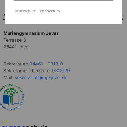
Datenschutz
Impressum
Mariengymnasium Jever
Terrasse 3
26441 Jever
Sekretariat:
04461 - 9313-0
Sekretariat Oberstufe:
9313-20
Mail:
sekretariat@mg-jever.de