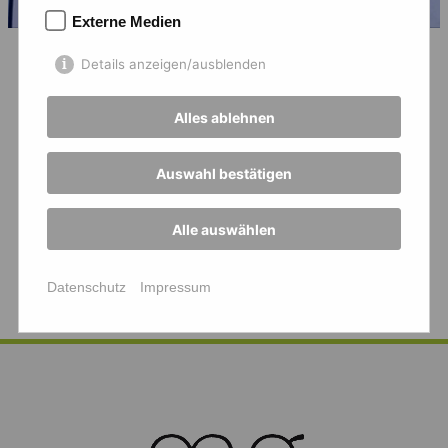
Externe Medien
Details anzeigen/ausblenden
In einem spannenden Finale lagen wir mit 1:0
zurück und konnten dann zwei Minuten vor
Alles ablehnen
Schluss den Ausgleich erzielen. Im Anschluss
fand das 9-Meter-Schießen statt, bei dem wir
Auswahl bestätigen
uns leider geschlagen geben mussten.
Die Jungs und Mädchen der 6c haben alles
Alle auswählen
gegeben und verdient den 2. Platz gewonnen.
Datenschutz
Impressum