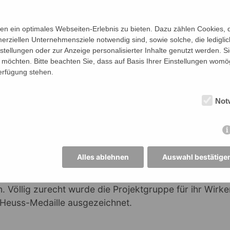
n ein optimales Webseiten-Erlebnis zu bieten. Dazu zählen Cookies, di
erziellen Unternehmensziele notwendig sind, sowie solche, die ledigl
nstellungen oder zur Anzeige personalisierter Inhalte genutzt werden. S
-geschichtliche Hintergrund der Veranstaltung:
möchten. Bitte beachten Sie, dass auf Basis Ihrer Einstellungen womög
Verfügung stehen.
 Jahr 1980 haben sich Schüler*innen unserer Schule i
Projekt unter der Begleitung des ehemaligen Vertraue
Not
rs daran gemacht, die NS-Geschichte der Stadt Jever
ums ins Licht der Öffentlichkeit zu rücken, damit die
t werden konnte. Dies geschah gegen spürbare Wider
persönlichen Engagement aller Beteiligter. Den bewe
Alles ablehnen
Auswahl bestätige
llte 1984 der Besuch 13 jüdischer Menschen in ihrer 
ever dar. Mit dabei waren damals bereits Kinder und 
 Völlig zurecht wurde die Projektgruppe für ihr Wirke
Heuss-Medaille ausgezeichnet.