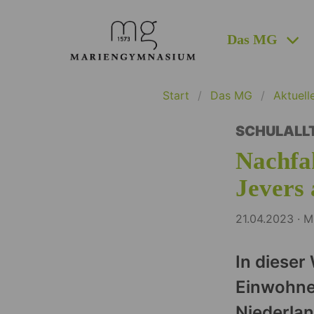
Das MG
Start
Das MG
Aktuell
SCHULALL
Nachfa
Jevers
21.04.2023 · 
In dieser
Einwohner
Niederland