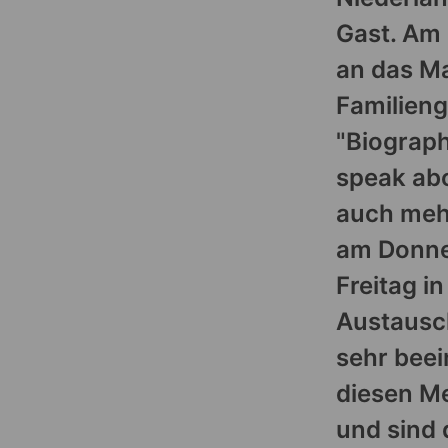
Gast. Am
an das M
Familien
"Biograph
speak abo
auch meh
am Donne
Freitag i
Austausc
sehr bee
diesen M
und sind 