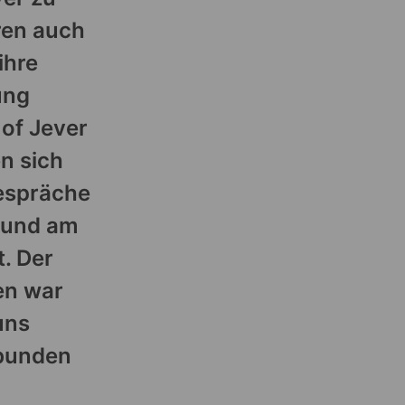
ren auch
ihre
ung
 of Jever
n sich
espräche
 und am
t. Der
en war
uns
rbunden