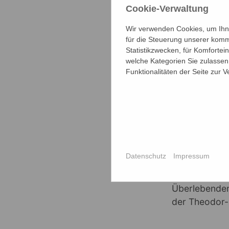
Cookie-Verwaltung
Wir verwenden Cookies, um Ihne
für die Steuerung unserer komm
Statistikzwecken, für Komfortei
Der schulisch
welche Kategorien Sie zulassen 
Funktionalitäten der Seite zur 
Beginnend im
gemeinsamen 
Hartmut Pete
Mariengymnasi
aufgearbeite
unter hohem 
Datenschutz
Impressum
Höhepunkt ste
Heimatstadt J
Überlebenden.
der Theodor-