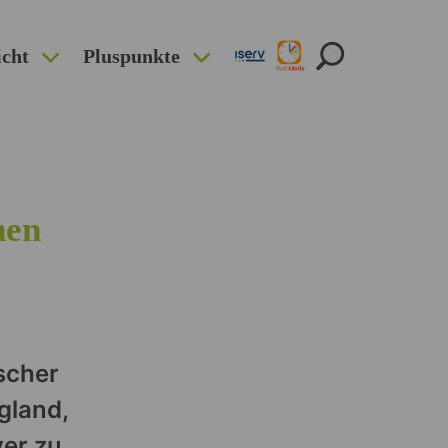
icht
Pluspunkte
nen
scher
gland,
ver zu