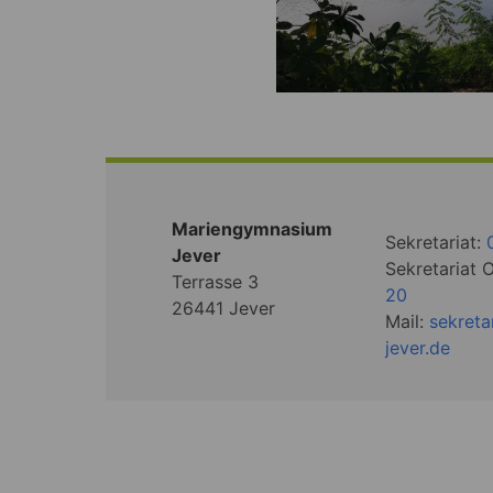
Mariengymnasium
Sekretariat:
Jever
Sekretariat 
Terrasse 3
20
26441 Jever
Mail:
sekret
jever.de