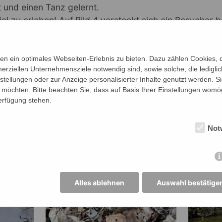
 und einen Tanz gelernt.
iel zu erleben! Auf Bild 4 versteckt sich ein Besucher 
 entdecken?
 sind gestern zurückgekehrt und die 5b, 5c und 5d dü
n ein optimales Webseiten-Erlebnis zu bieten. Dazu zählen Cookies, di
uen! ?
erziellen Unternehmensziele notwendig sind, sowie solche, die ledigl
nd begleitet werden sie von den Klassenleitungen sow
nstellungen oder zur Anzeige personalisierter Inhalte genutzt werden. S
möchten. Bitte beachten Sie, dass auf Basis Ihrer Einstellungen womög
 und unserer I-Helferin Chantal.
Verfügung stehen.
Not
Alles ablehnen
Auswahl bestätige