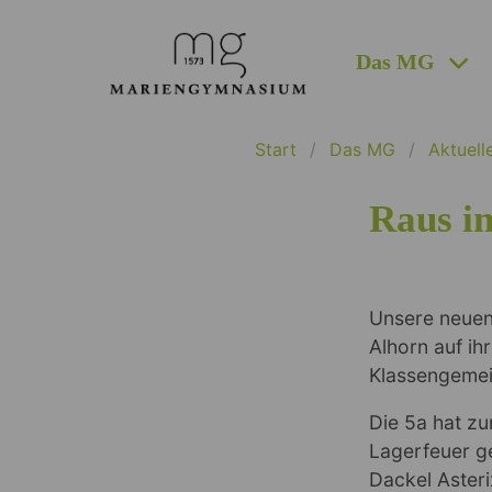
Das MG
Start
Das MG
Aktuell
Raus in
Unsere neuen 
Alhorn auf ih
Klassengemei
Die 5a hat zu
Lagerfeuer g
Dackel Asteri