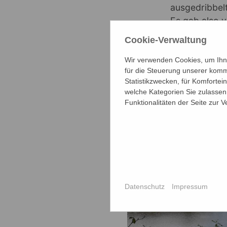
ausgedribbelt
Es gab also v
könnt ihr ihn
Cookie-Verwaltung
Die 5a und 5e
Wir verwenden Cookies, um Ihne
tolle Tage fre
für die Steuerung unserer komm
Unterstützt u
Statistikzwecken, für Komfortei
welche Kategorien Sie zulassen 
Bufdine Elena
Funktionalitäten der Seite zur 
Datenschutz
Impressum