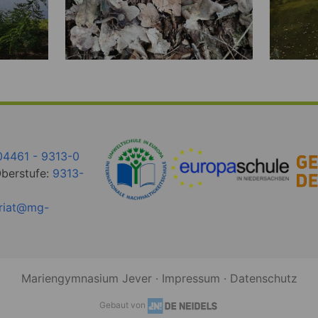
04461 - 9313-0
Oberstufe:
9313-
ariat@mg-
Mariengymnasium Jever ·
Impressum
·
Datenschutz
Gebaut von