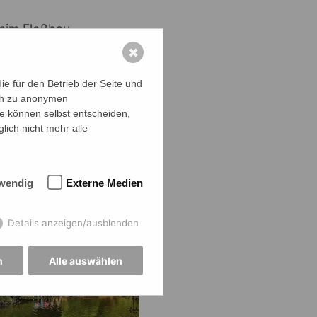
beim Floßbau -
✖
rfen sich auf
e für den Betrieb der Seite und
ich zu anonymen
ie Frau Land,
ie können selbst entscheiden,
lich nicht mehr alle
wendig
Externe Medien
Details anzeigen/ausblenden
n
Alle auswählen