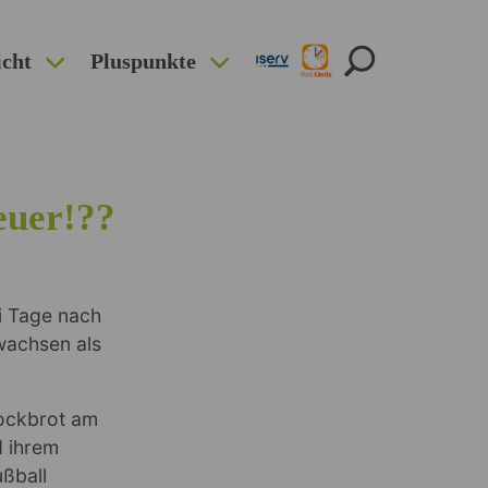
icht
Pluspunkte
euer!??
i Tage nach
 wachsen als
tockbrot am
d ihrem
ußball