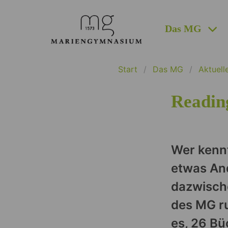
Das MG
Start
Das MG
Aktuell
Readin
Wer kenn
etwas And
dazwische
des MG ru
es, 26 Bü