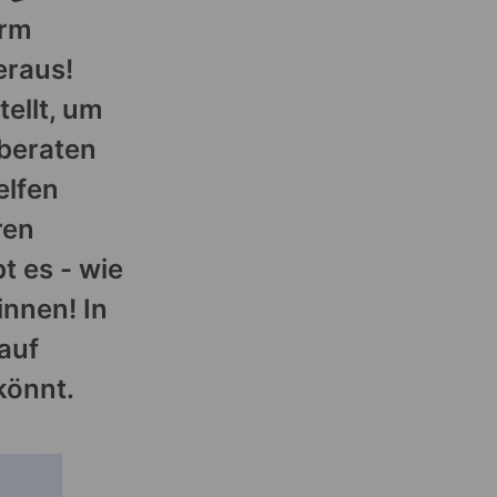
urm
eraus!
ellt, um
 beraten
elfen
ren
t es - wie
nnen! In
auf
könnt.