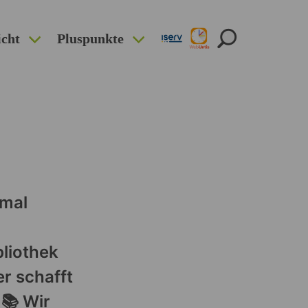
icht
Pluspunkte
 mal
bliothek
r schafft
📚 Wir