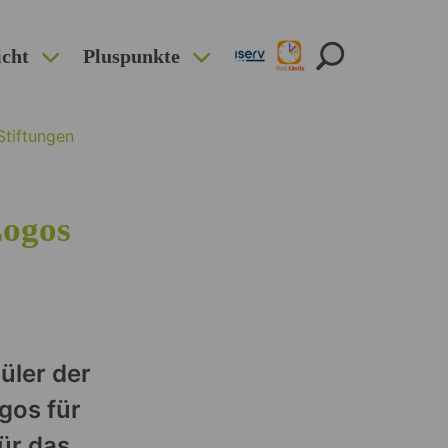
icht
Pluspunkte
Stiftungen
Logos
üler der
gos für
ür das