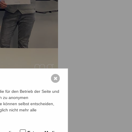
✖
mermann, Frau
e für den Betrieb der Seite und
ich zu anonymen
ie können selbst entscheiden,
lich nicht mehr alle
 9b im
s, Logos für
sraum zu