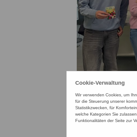
Cookie-Verwaltung
v.l. Joshua Neumann (10
Wir verwenden Cookies, um Ihne
Piotrowski, Jan-Paul W
für die Steuerung unserer komm
Statistikzwecken, für Komfortei
welche Kategorien Sie zulassen 
Im vergangen
Funktionalitäten der Seite zur 
Kunstunterric
verschiedene