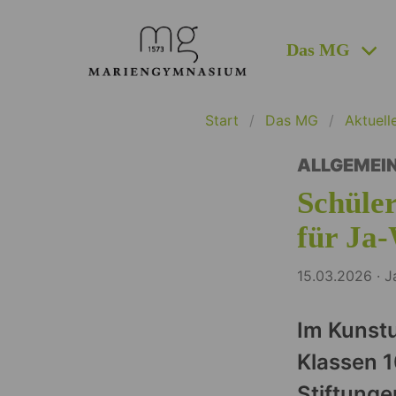
Das MG
Start
Das MG
Aktuell
ALLGEMEI
Schüler
für Ja-
15.03.2026 · 
Im Kunstu
Klassen 
Stiftunge