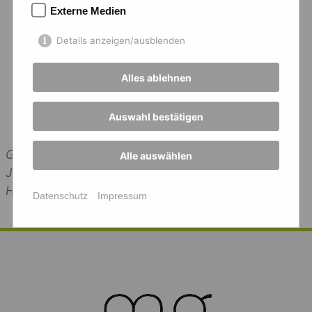
Externe Medien
Details anzeigen/ausblenden
Alles ablehnen
Auswahl bestätigen
Gruppenfoto (v.l.n.r.): Melina, Sina, Felix, Tjorben,
Alle auswählen
Jonas, Lina, Philipp, Abinaash, Lina, BoFoto: B.
Herzog
Datenschutz
Impressum