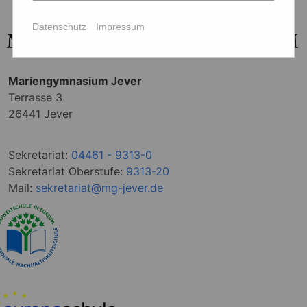
Datenschutz
Impressum
Mariengymnasium Jever
Terrasse 3
26441 Jever
Sekretariat:
04461 - 9313-0
Sekretariat Oberstufe:
9313-20
Mail:
sekretariat@mg-jever.de