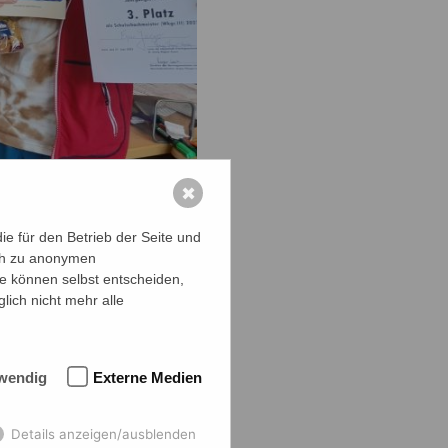
✖
e für den Betrieb der Seite und
ich zu anonymen
ie können selbst entscheiden,
us der
lich nicht mehr alle
ten im
wendig
Externe Medien
ie nach
den
Details anzeigen/ausblenden
worden waren.