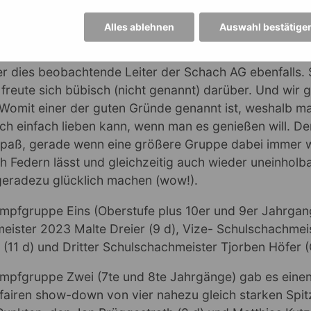
ht genannter Schüler der 6e (James Pagel) konnte übe
Alles ablehnen
Auswahl bestätige
ine Dame auf dem Eckfeld dem gegnerischen, allein ve
em rasanten Angriffszug umgehend zu opfern, dann doc
r dies beobachtende Leiter der Schach AG ebenfalls. 
freute sich bübisch (nicht genannt) darüber. Und wir
 Womit einer der guten Gründe genannt ist, weshalb m
ch einfach lieben kann, wenn man es genießen will. D
paß, gerade wenn eine größere Gruppe dabei immer w
h Federn lässt und gleichzeitig auch wieder uneinhol
 geradezu glücklich machen (wow!).
ampfgruppe Eins (Oberstufe plus 10er und 9er Jahrga
eister 2023 Malte Dreier (9 d), Vize- Schulschachmei
 (11 d) und Dritter Schulschachmeister Tjorben Höfer (
ampfgruppe Zwei (7te und 8te Jahrgänge) gab es eine
fairen show-down von vier nahezu gleich starken Spit