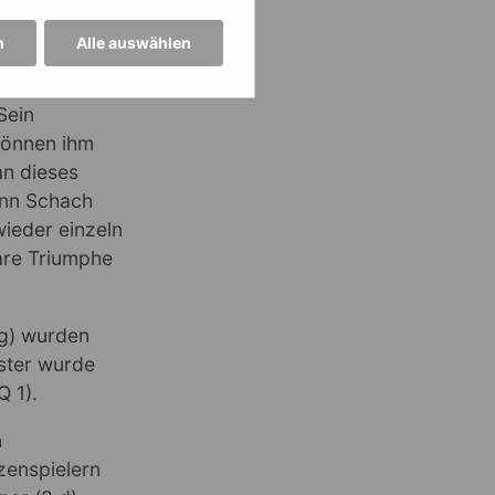
r den eigenen
n
Alle auswählen
rbliebenen
h herzlich
Sein
 gönnen ihm
an dieses
enn Schach
ieder einzeln
bare Triumphe
ng) wurden
ster wurde
Q 1).
n
zenspielern