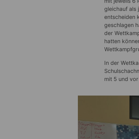
mit jeweils 6
gleichauf als
entscheiden k
geschlagen h
der Wettkamp
hatten können
Wettkampfgru
In der Wettka
Schulschachm
mit 5 und vor