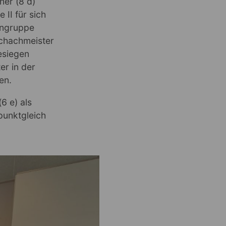
ner (8 d)
II für sich
zengruppe
schachmeister
esiegen
er in der
ten.
6 e) als
punktgleich