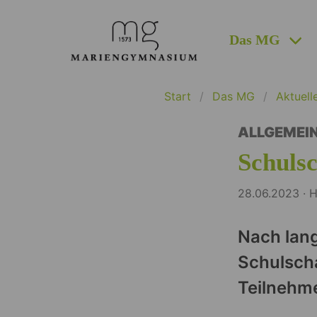
Das MG
Start
Das MG
Aktuell
ALLGEMEI
Schuls
28.06.2023 · H
Nach lang
Schulscha
Teilnehme