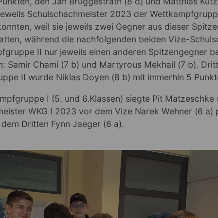
 Punkten, den Jan Brüggestrath (8 d) und Matthias Kutz
 jeweils Schulschachmeister 2023 der Wettkampfgruppe 
onnten, weil sie jeweils zwei Gegner aus dieser Spit
atten, während die nachfolgenden beiden Vize-Schul
fgruppe II nur jeweils einen anderen Spitzengegner b
: Samir Chami (7 b) und Martyrous Mekhail (7 b). Dritt
ppe II wurde Niklas Doyen (8 b) mit immerhin 5 Punk
mpfgruppe I (5. und 6.Klassen) siegte Pit Matzeschke (
eister WKG I 2023 vor dem Vize Narek Wehner (6 a) 
 dem Dritten Fynn Jaeger (6 a).