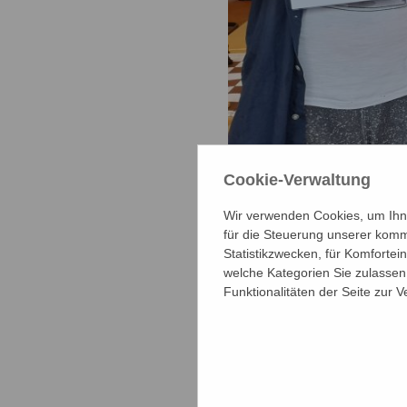
Cookie-Verwaltung
Wir verwenden Cookies, um Ihne
für die Steuerung unserer komm
Statistikzwecken, für Komfortei
Die Sieger in den Schu
welche Kategorien Sie zulassen 
Wettkampfgruppe III
Funktionalitäten der Seite zur 
Auch mit den
Jubiläum 2023
bisweilen hef
Spielzügen ho