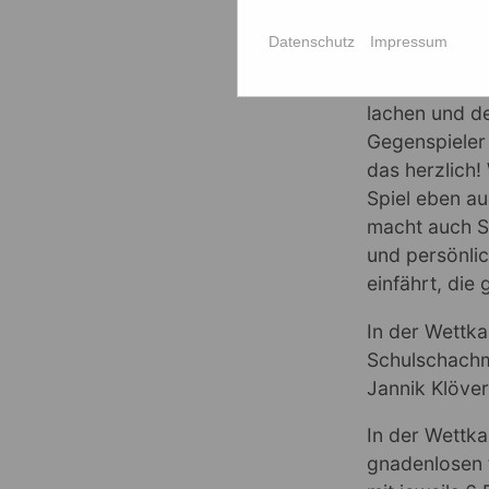
Ein noch nic
Datenschutz
Impressum
faux-pas, se
König in ein
lachen und de
Gegenspieler 
das herzlich!
Spiel eben au
macht auch S
und persönlic
einfährt, die
In der Wettk
Schulschachm
Jannik Klöver
In der Wettk
gnadenlosen 