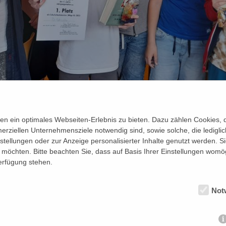
n ein optimales Webseiten-Erlebnis zu bieten. Dazu zählen Cookies, di
erziellen Unternehmensziele notwendig sind, sowie solche, die ledigl
nstellungen oder zur Anzeige personalisierter Inhalte genutzt werden. S
lschachmeisterschaften 2023 des Mariengymnasiums a
möchten. Bitte beachten Sie, dass auf Basis Ihrer Einstellungen womög
Verfügung stehen.
 Leistungen der diesjährigen Schulschachmeisterschaf
Not
 konnten die Teilnehmer sehr zufrieden sein, zumal s
tigen strategischen und emotional teils auch anrühren
chprofessionell für diese Schülerspieler ausgeführt 