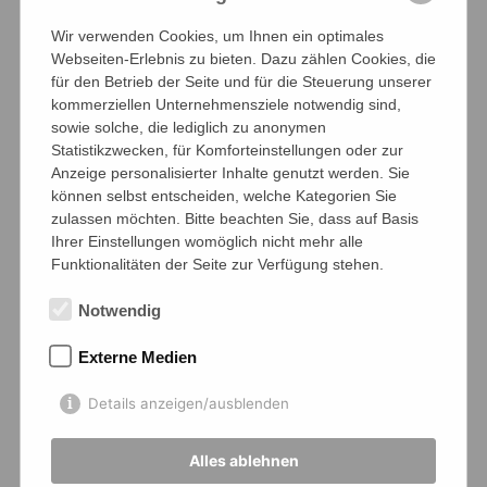
der beeindruckenden Siegesserie von 9
Wir verwenden Cookies, um Ihnen ein optimales
Punkten, gefolgt von seinem Vize-
Webseiten-Erlebnis zu bieten. Dazu zählen Cookies, die
Schulschachmeister Fynn Mettjes mit 8,5
für den Betrieb der Seite und für die Steuerung unserer
Punkten, der ihn übrigens im direkten
kommerziellen Unternehmensziele notwendig sind,
Vergleich sogar besiegt hatte, also äußerst
sowie solche, die lediglich zu anonymen
knapp hier. Dritter wurde Christoph Wagner
Statistikzwecken, für Komforteinstellungen oder zur
Anzeige personalisierter Inhalte genutzt werden. Sie
mit 7,5 Siegen, jedoch nicht gegen die beiden
können selbst entscheiden, welche Kategorien Sie
Erstplatzierten. Vierter wurde Lias Hüttenhoff
zulassen möchten. Bitte beachten Sie, dass auf Basis
mit 6,5 Punkten. Es folgten: als Fünfter Fynn
Ihrer Einstellungen womöglich nicht mehr alle
Jaeger mit 6 Punkten, als Sechster Maximilian
Funktionalitäten der Seite zur Verfügung stehen.
Engel mit 4,5 Punkten, als Siebter Quentin
Notwendig
Danebergs mit 4 Punkten und im direkten
Vergleich Sieger gegen den Achtplatzierten
Externe Medien
Jooke Harms mit ebensovielen. Neunter
Details anzeigen/ausblenden
wurde Luka Balke (3) und Zehnter Felix Mittau
(1), gleichauf mit Nico Tramnitzke.
Alles ablehnen