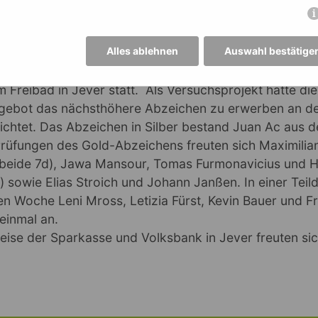
Alles ablehnen
Auswahl bestätige
chwimmabzeichentag des Mariengymnasiums fand am 
 Freibad in Jever statt. Als Versuchsprojekt hatte di
gebot das nächsthöhere Abzeichen zu erwerben an de
chtet. Das Abzeichen in Silber bestand Juan Ac aus d
rüfungen des Gold-Abzeichens freuten sich Maximilia
(beide 7d), Jawa Mansour, Tomas Furmonavicius und H
) sowie Elias Stroich und Johann Janßen. In einer Teildi
en Woche Leni Mross, Letizia Fürst, Kevin Bauer und F
 einmal an.
ise der Sparkasse und Volksbank in Jever freuten sic