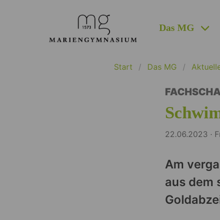
Das MG
Start
Das MG
Aktuell
FACHSCHA
Schwim
22.06.2023 · F
Am verga
aus dem s
Goldabze