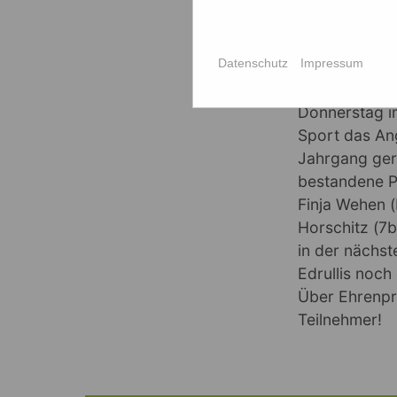
Datenschutz
Impressum
Der erste S
Donnerstag im
Sport das An
Jahrgang geri
bestandene P
Finja Wehen 
Horschitz (7b
in der nächst
Edrullis noch
Über Ehrenpre
Teilnehmer!