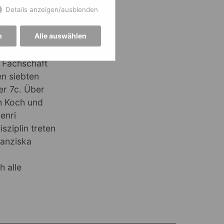
Details anzeigen/ausblenden
n
Alle auswählen
vergangenen
e Fachschaft
n siebten
er 7c. Über
n Koch und
enri
sziplin treten
ranziska
h alle